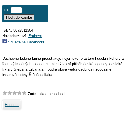
Ks:
ISBN: 8072811304
Nakladatelství:
Eminent
Sdílejte na Facebooku
Duchovně laděná kniha představuje nejen svět prastaré hudební kultury a
řadu výjimečných skladatelů, ale i životní příběh české legendy klasické
kytary Štěpána Urbana a moudrá slova vůdčí osobnosti současné
kytarové scény Štěpána Raka.
Zatím nikdo nehodnotil.
Hodnotit