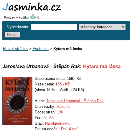
Položek v košíku
0
Vyhledávání:
Hlavní stránka
>
Esoterika
>
Kytara má láska
Jaroslava Urbanová - Štěpán Rak:
Kytara má láska
Doporučená cena: 159,- Kč
Naše cena:
135
,- Kč
(sleva 15 % - ušetříte 24 Kč)
Autor:
Jaroslava Urbanová - Štěpán Rak
Druh vazby:
Vázaná
Počet stran:
136
Formát:
A5
Stav:
Na objednávku
Datum dodání:
Do 14 dnů