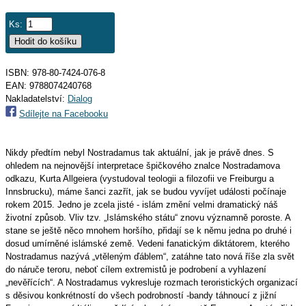
Ks:
ISBN: 978-80-7424-076-8
EAN:
9788074240768
Nakladatelství:
Dialog
Sdílejte na Facebooku
Nikdy předtím nebyl Nostradamus tak aktuální, jak je právě dnes. S
ohledem na nejnovější interpretace špičkového znalce Nostradamova
odkazu, Kurta Allgeiera (vystudoval teologii a filozofii ve Freiburgu a
Innsbrucku), máme šanci zazřít, jak se budou vyvíjet události počínaje
rokem 2015. Jedno je zcela jisté - islám změní velmi dramatický náš
životní způsob. Vliv tzv. „Islámského státu“ znovu významně poroste. A
stane se ještě něco mnohem horšího, přidají se k němu jedna po druhé i
dosud umírněné islámské země. Vedeni fanatickým diktátorem, kterého
Nostradamus nazývá „vtěleným ďáblem“, zatáhne tato nová říše zla svět
do náruče teroru, neboť cílem extremistů je podrobení a vyhlazení
„nevěřících“. A Nostradamus vykresluje rozmach teroristických organizací
s děsivou konkrétností do všech podrobností -bandy táhnoucí z jižní