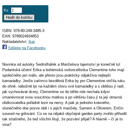
Ks:
ISBN: 978-80-249-3485-3
EAN:
9788024934853
Nakladatelství:
Ikar
Sdílejte na Facebooku
Novinka od autorky Sedmilhářek a Manželova tajemství je konečně tu!
Pedantská účetní Erika a bohémská violoncellistka Clementine toho mají
společného jen málo, ale přesto jsou prakticky odjakživa nejlepší
kamarádky. Jenže zatímco bezdětná Erika by pro Clementine strčila ruku
do ohně, nábožně lpí na každém slovu své kamarádky a s oblibou jí radí,
jak vychovávat dcery, Clementine se do téhle role nechala kdysi
vmanévrovat svou soucitnou matkou a po většinu času jí ta její otravná
obdivovatelka pořádně leze na nervy. A pak je jednoho krásného,
slunečného dne pozve obě i s jejich manžely, Samem a Oliverem, Eričin
soused na grilování. Co se na nějaké obyčejné garden party mohlo přihodit
tak strašného, že teď všichni litují, že pozvání přijali? A hlavně – čí je to
vina?