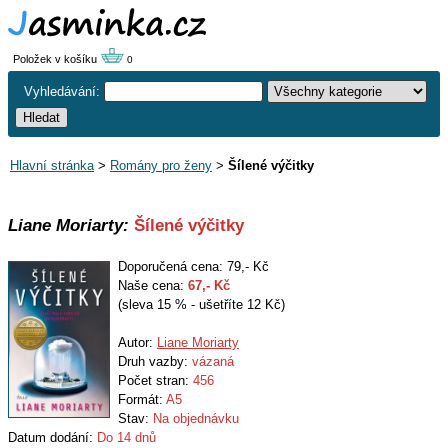
Položek v košíku
0
Vyhledávání:
Hlavní stránka
>
Romány pro ženy
>
Šílené výčitky
Liane Moriarty:
Šílené výčitky
Doporučená cena: 79,- Kč
Naše cena:
67
,- Kč
(sleva 15 % - ušetříte 12 Kč)
Autor:
Liane Moriarty
Druh vazby:
vázaná
Počet stran:
456
Formát:
A5
Stav:
Na objednávku
Datum dodání:
Do 14 dnů