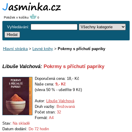
Položek v košíku
0
Vyhledávání:
Hlavní stránka
>
Levné knihy
>
Pokrmy s příchutí papriky
Libuše Valchová:
Pokrmy s příchutí papriky
Doporučená cena: 18,- Kč
Naše cena:
9
,- Kč
(sleva 50 % - ušetříte 9 Kč)
Autor:
Libuše Valchová
Druh vazby:
Brožovaná
Počet stran:
32
Formát:
A4
Stav:
Na skladě
Datum dodání:
Do 72 hodin