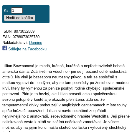
Ks:
ISBN: 8073032589
EAN:
9788073035730
Nakladatelství:
Domino
Sdílejte na Facebooku
Lillian Bowmanová je mladá, krásná, kurážná a nepředstavitelně bohatá
americká dáma. Zdánlivě má všechno - jen se jí pozoruhodně nedostává
ctitelů. Na vině je bezesporu neurozený původ, a tak se společně s
matkou vypraví do Londýna, aby se tam poohlédly po ženichovi s modrou
krví, který by výměnou za peníze poskytl rodině chybějící společenské
postavení. Plán je to hezký, ale Lillian prosedí celou společenskou
sezonu potupně v koutě a je okázale přehlížena. Zdá se, že
temperamentní dívky probouzejí v anglických gentlemanech místo touhy
spíše hrůzu či opovržení. Lillian si navíc nechtěně znepřátelí
nejvlivnějšího z aristokratů, sebevědomého hraběte Westcliffa. Její přesně
nalinkovaná cesta k oltáři se začíná nečekaně zamotávat. Je vůbec
možné, aby na jejím konci našla skutečnou lásku i vytoužený šlechtický