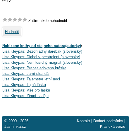
titul?
Zatím nikdo nehodnotil.
Hodnotit
Nabízené knihy od stejného autora(autorky)
:
Lisa Kleypas: Bezohľadný darebák (slovensky)
Lisa Kleypas: Diabol v prestrojení (slovensky)
Lisa Kleypas: Nemilosrdný magnát (slovensky)
Lisa Kleypas: Prenasledovaná kráska
Lisa Kleypas: Jarní skandál
Lisa Kleypas: Tajemství letní noci
Lisa Kleypas: Tajná láska
Lisa Kleypas: Vše pro lásku
Lisa Kleypas: Zimní naděje
© 2000 - 2026
Kontakt
|
Dodací podmínky
|
Jasminka.cz