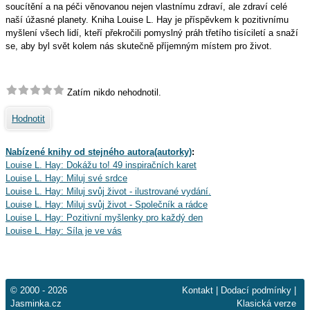
soucítění a na péči věnovanou nejen vlastnímu zdraví, ale zdraví celé
naší úžasné planety. Kniha Louise L. Hay je příspěvkem k pozitivnímu
myšlení všech lidí, kteří překročili pomyslný práh třetího tisíciletí a snaží
se, aby byl svět kolem nás skutečně příjemným místem pro život.
Zatím nikdo nehodnotil.
Hodnotit
Nabízené knihy od stejného autora(autorky)
:
Louise L. Hay: Dokážu to! 49 inspiračních karet
Louise L. Hay: Miluj své srdce
Louise L. Hay: Miluj svůj život - ilustrované vydání.
Louise L. Hay: Miluj svůj život - Společník a rádce
Louise L. Hay: Pozitivní myšlenky pro každý den
Louise L. Hay: Síla je ve vás
© 2000 - 2026
Kontakt
|
Dodací podmínky
|
Jasminka.cz