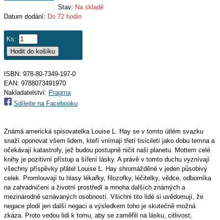
Stav:
Na skladě
Datum dodání:
Do 72 hodin
Ks:
ISBN: 978-80-7349-197-0
EAN:
9788073491970
Nakladatelství:
Pragma
Sdílejte na Facebooku
Známá americká spisovatelka Louise L. Hay se v tomto útlém svazku
snaží oponovat všem lidem, kteří vnímají třetí tisíciletí jako dobu temna a
očekávají katastrofy, jež budou postupně ničit naši planetu. Mottem celé
knihy je pozitivní přístup a šíření lásky. A právě v tomto duchu vyznívají
všechny příspěvky přátel Louise L. Hay shromážděné v jeden působivý
celek. Promlouvají tu hlasy lékařky, filozofky, léčitelky, vědce, odborníka
na zahradničení a životní prostředí a mnoha dalších známých a
mezinárodně uznávaných osobností. Všichni tito lidé si uvědomují, že
negace plodí jen další negaci a výsledkem toho je skutečně možná
zkáza. Proto vedou lidi k tomu, aby se zaměřili na lásku, citlivost,