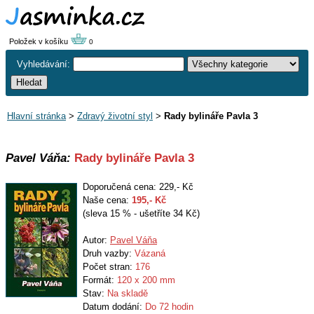
Položek v košíku
0
Vyhledávání:
Hlavní stránka
>
Zdravý životní styl
>
Rady bylináře Pavla 3
Pavel Váňa:
Rady bylináře Pavla 3
Doporučená cena: 229,- Kč
Naše cena:
195
,- Kč
(sleva 15 % - ušetříte 34 Kč)
Autor:
Pavel Váňa
Druh vazby:
Vázaná
Počet stran:
176
Formát:
120 x 200 mm
Stav:
Na skladě
Datum dodání:
Do 72 hodin