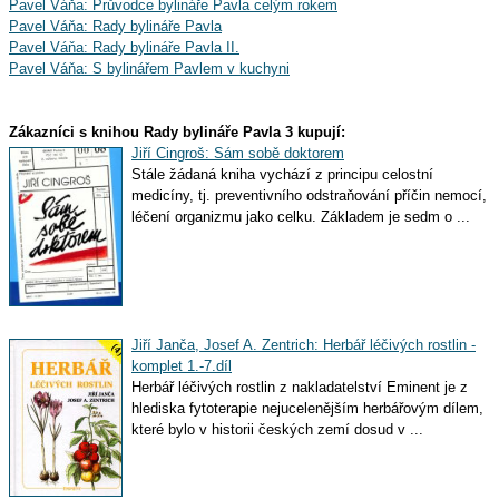
Pavel Váňa: Průvodce bylináře Pavla celým rokem
Pavel Váňa: Rady bylináře Pavla
Pavel Váňa: Rady bylináře Pavla II.
Pavel Váňa: S bylinářem Pavlem v kuchyni
Zákazníci s knihou Rady bylináře Pavla 3 kupují:
Jiří Cingroš: Sám sobě doktorem
Stále žádaná kniha vychází z principu celostní
medicíny, tj. preventivního odstraňování příčin nemocí,
léčení organizmu jako celku. Základem je sedm o ...
Jiří Janča, Josef A. Zentrich: Herbář léčivých rostlin -
komplet 1.-7.díl
Herbář léčivých rostlin z nakladatelství Eminent je z
hlediska fytoterapie nejucelenějším herbářovým dílem,
které bylo v historii českých zemí dosud v ...