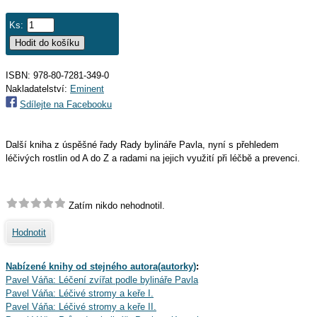
Ks:
ISBN: 978-80-7281-349-0
Nakladatelství:
Eminent
Sdílejte na Facebooku
Další kniha z úspěšné řady Rady bylináře Pavla, nyní s přehledem
léčivých rostlin od A do Z a radami na jejich využití při léčbě a prevenci.
Zatím nikdo nehodnotil.
Hodnotit
Nabízené knihy od stejného autora(autorky)
:
Pavel Váňa: Léčení zvířat podle bylináře Pavla
Pavel Váňa: Léčivé stromy a keře I.
Pavel Váňa: Léčivé stromy a keře II.