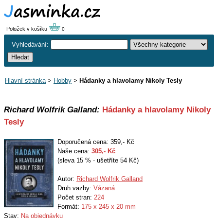
Položek v košíku
0
Vyhledávání:
Hlavní stránka
>
Hobby
>
Hádanky a hlavolamy Nikoly Tesly
Richard Wolfrik Galland:
Hádanky a hlavolamy Nikoly
Tesly
Doporučená cena: 359,- Kč
Naše cena:
305
,- Kč
(sleva 15 % - ušetříte 54 Kč)
Autor:
Richard Wolfrik Galland
Druh vazby:
Vázaná
Počet stran:
224
Formát:
175 x 245 x 20 mm
Stav:
Na objednávku