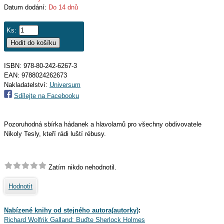
Datum dodání:
Do 14 dnů
Ks:
ISBN: 978-80-242-6267-3
EAN:
9788024262673
Nakladatelství:
Universum
Sdílejte na Facebooku
Pozoruhodná sbírka hádanek a hlavolamů pro všechny obdivovatele
Nikoly Tesly, kteří rádi luští rébusy.
Zatím nikdo nehodnotil.
Hodnotit
Nabízené knihy od stejného autora(autorky)
:
Richard Wolfrik Galland: Buďte Sherlock Holmes