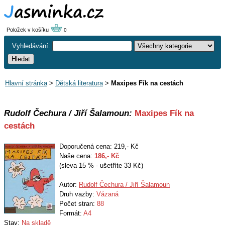
Položek v košíku
0
Vyhledávání:
Hlavní stránka
>
Dětská literatura
>
Maxipes Fík na cestách
Rudolf Čechura / Jiří Šalamoun:
Maxipes Fík na
cestách
Doporučená cena: 219,- Kč
Naše cena:
186
,- Kč
(sleva 15 % - ušetříte 33 Kč)
Autor:
Rudolf Čechura / Jiří Šalamoun
Druh vazby:
Vázaná
Počet stran:
88
Formát:
A4
Stav:
Na skladě