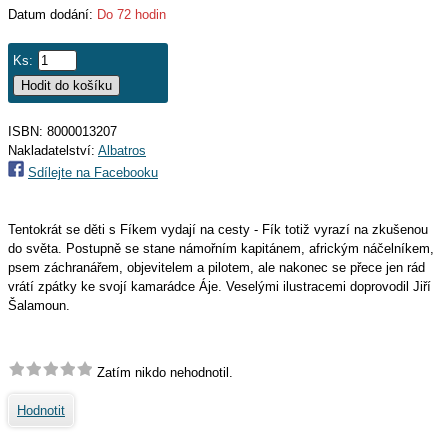
Datum dodání:
Do 72 hodin
Ks:
ISBN: 8000013207
Nakladatelství:
Albatros
Sdílejte na Facebooku
Tentokrát se děti s Fíkem vydají na cesty - Fík totiž vyrazí na zkušenou
do světa. Postupně se stane námořním kapitánem, africkým náčelníkem,
psem záchranářem, objevitelem a pilotem, ale nakonec se přece jen rád
vrátí zpátky ke svojí kamarádce Áje. Veselými ilustracemi doprovodil Jiří
Šalamoun.
Zatím nikdo nehodnotil.
Hodnotit