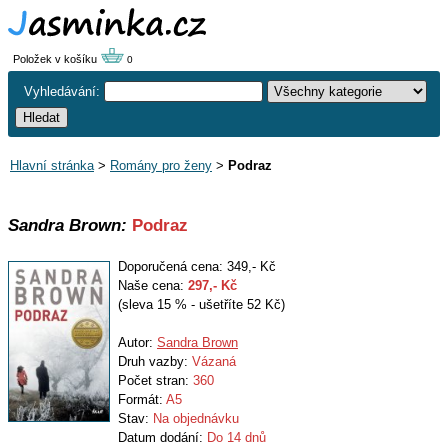
Položek v košíku
0
Vyhledávání:
Hlavní stránka
>
Romány pro ženy
>
Podraz
Sandra Brown:
Podraz
Doporučená cena: 349,- Kč
Naše cena:
297
,- Kč
(sleva 15 % - ušetříte 52 Kč)
Autor:
Sandra Brown
Druh vazby:
Vázaná
Počet stran:
360
Formát:
A5
Stav:
Na objednávku
Datum dodání:
Do 14 dnů