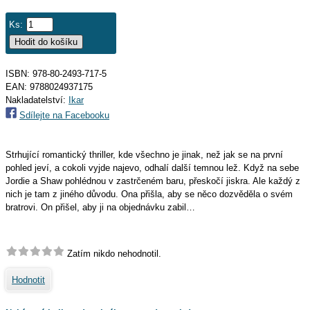
Ks:
ISBN: 978-80-2493-717-5
EAN:
9788024937175
Nakladatelství:
Ikar
Sdílejte na Facebooku
Strhující romantický thriller, kde všechno je jinak, než jak se na první
pohled jeví, a cokoli vyjde najevo, odhalí další temnou lež. Když na sebe
Jordie a Shaw pohlédnou v zastrčeném baru, přeskočí jiskra. Ale každý z
nich je tam z jiného důvodu. Ona přišla, aby se něco dozvěděla o svém
bratrovi. On přišel, aby ji na objednávku zabil…
Zatím nikdo nehodnotil.
Hodnotit