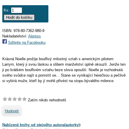
Ks:
ISBN: 978-80-7362-980-9
Nakladatelství:
Alpress
Sdílejte na Facebooku
Krásná Noelle prožije bouřlivý milostný vztah s americkým pilotem
Larrym, který ji svou láskou a slibem manželství úplně okouzlí. Jenže ten
ji po krátkém bouřlivém vztahu beze slova opouští. Noelle je rozhodnutá
svého svůdce najít a pomstít se... Stane se vynikající herečkou a pečlivě
si vybírá muže, kteří by jí mohli přivést na stopu bývalého milence.
Zatím nikdo nehodnotil.
Hodnotit
Nabízené knihy od stejného autora(autorky)
: