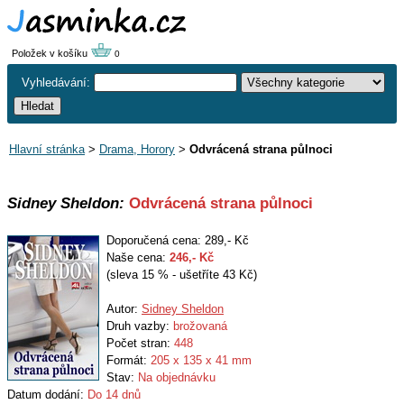
Položek v košíku
0
Vyhledávání:
Hlavní stránka
>
Drama, Horory
>
Odvrácená strana půlnoci
Sidney Sheldon:
Odvrácená strana půlnoci
Doporučená cena: 289,- Kč
Naše cena:
246
,- Kč
(sleva 15 % - ušetříte 43 Kč)
Autor:
Sidney Sheldon
Druh vazby:
brožovaná
Počet stran:
448
Formát:
205 x 135 x 41 mm
Stav:
Na objednávku
Datum dodání:
Do 14 dnů