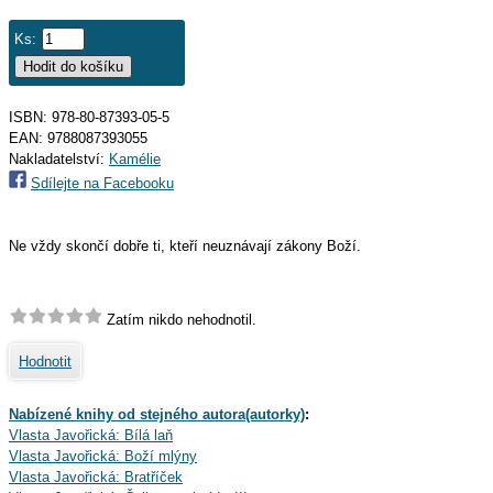
Ks:
ISBN: 978-80-87393-05-5
EAN:
9788087393055
Nakladatelství:
Kamélie
Sdílejte na Facebooku
Ne vždy skončí dobře ti, kteří neuznávají zákony Boží.
Zatím nikdo nehodnotil.
Hodnotit
Nabízené knihy od stejného autora(autorky)
:
Vlasta Javořická: Bílá laň
Vlasta Javořická: Boží mlýny
Vlasta Javořická: Bratříček