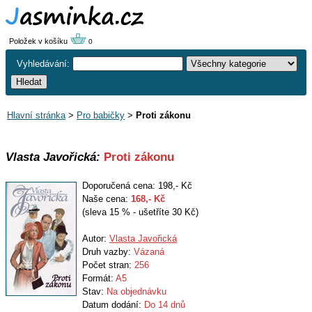
Položek v košíku
0
Vyhledávání:
Hlavní stránka
>
Pro babičky
>
Proti zákonu
Vlasta Javořická:
Proti zákonu
Doporučená cena: 198,- Kč
Naše cena:
168
,- Kč
(sleva 15 % - ušetříte 30 Kč)
Autor:
Vlasta Javořická
Druh vazby:
Vázaná
Počet stran:
256
Formát:
A5
Stav:
Na objednávku
Datum dodání:
Do 14 dnů