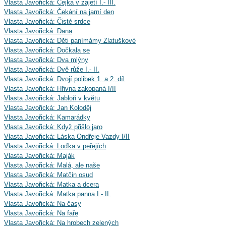
Vlasta Javořická: Čejka v zajetí I.- III.
Vlasta Javořická: Čekání na jarní den
Vlasta Javořická: Čisté srdce
Vlasta Javořická: Dana
Vlasta Javořická: Děti panímámy Zlatuškové
Vlasta Javořická: Dočkala se
Vlasta Javořická: Dva mlýny
Vlasta Javořická: Dvě růže I.- II.
Vlasta Javořická: Dvojí polibek 1. a 2. díl
Vlasta Javořická: Hřivna zakopaná I/II
Vlasta Javořická: Jabloň v květu
Vlasta Javořická: Jan Koloděj
Vlasta Javořická: Kamarádky
Vlasta Javořická: Když přišlo jaro
Vlasta Javořická: Láska Ondřeje Vazdy I/II
Vlasta Javořická: Loďka v peřejích
Vlasta Javořická: Maják
Vlasta Javořická: Malá, ale naše
Vlasta Javořická: Matčin osud
Vlasta Javořická: Matka a dcera
Vlasta Javořická: Matka panna I.- II.
Vlasta Javořická: Na časy
Vlasta Javořická: Na faře
Vlasta Javořická: Na hrobech zelených