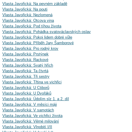
Vlasta Javořická: Na pevném základě
Vlasta Javořická: Na pouti
Vlasta Javořická: Nezlomená
Vlasta Javořická: Otcova vina
Vlasta Javořická: Pod tíhou života
Vlasta Javořická: Pohádka svatováclavských oslav
Vlasta Javořická: Pokoj lidem dobré vůle
Vlasta Javořická: Příběh Jary Šamborové
Vlasta Javořická: Pro rodný krov
Vlasta Javořická: Prstýnek
Vlasta Javořická: Rackové
Vlasta Javořická: Svatý hřích
Vlasta Javořická: Ta čtvrtá
Vlasta Javořická: Tři sestry
Vlasta Javořická: Třtina ve vichřici
Vlasta Javořická: U Ctiborů
Vlasta Javořická: U Dvořáků
Vlasta Javořická: Údolím slz 1. a 2. díl
Vlasta Javořická: V měsíci máji
Vlasta Javořická: V samotách
Vlasta Javořická: Ve vichřici života
Vlasta Javořická: Věrné milování
Vlasta Javořická: Vlnobití I/II