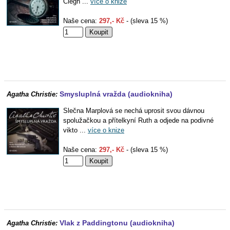
Clegh ...
více o knize
Naše cena:
297,- Kč
- (sleva 15 %)
Smysluplná vražda (audiokniha)
Agatha Christie:
Slečna Marplová se nechá uprosit svou dávnou
spolužačkou a přítelkyní Ruth a odjede na podivné
vikto ...
více o knize
Naše cena:
297,- Kč
- (sleva 15 %)
Vlak z Paddingtonu (audiokniha)
Agatha Christie: