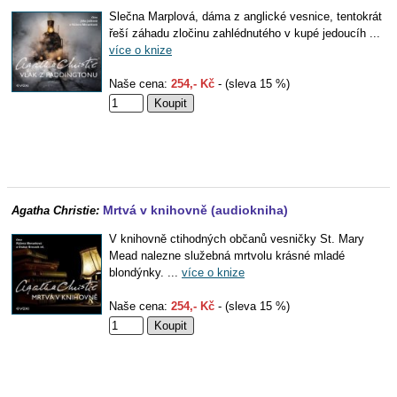
Slečna Marplová, dáma z anglické vesnice, tentokrát
řeší záhadu zločinu zahlédnutého v kupé jedoucíh ...
více o knize
Naše cena:
254,- Kč
- (sleva 15 %)
Mrtvá v knihovně (audiokniha)
Agatha Christie:
V knihovně ctihodných občanů vesničky St. Mary
Mead nalezne služebná mrtvolu krásné mladé
blondýnky. ...
více o knize
Naše cena:
254,- Kč
- (sleva 15 %)