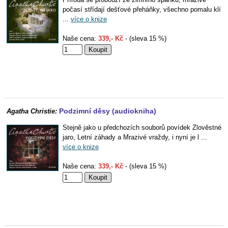
počasí střídají dešťové přeháňky, všechno pomalu klí
...
více o knize
Naše cena:
339,- Kč
- (sleva 15 %)
Podzimní děsy (audiokniha)
Agatha Christie:
Stejně jako u předchozích souborů povídek Zlověstné
jaro, Letní záhady a Mrazivé vraždy, i nyní je l ...
více o knize
Naše cena:
339,- Kč
- (sleva 15 %)