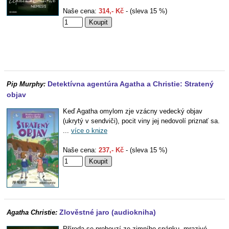
Naše cena:
314,- Kč
- (sleva 15 %)
Detektívna agentúra Agatha a Christie: Stratený
Pip Murphy:
objav
Keď Agatha omylom zje vzácny vedecký objav
(ukrytý v sendviči), pocit viny jej nedovolí priznať sa.
...
více o knize
Naše cena:
237,- Kč
- (sleva 15 %)
Zlověstné jaro (audiokniha)
Agatha Christie:
Příroda se probouzí ze zimního spánku, mrazivé