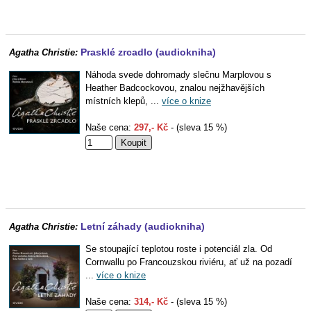
Prasklé zrcadlo (audiokniha)
Agatha Christie:
Náhoda svede dohromady slečnu Marplovou s
Heather Badcockovou, znalou nejžhavějších
místních klepů, ...
více o knize
Naše cena:
297,- Kč
- (sleva 15 %)
Letní záhady (audiokniha)
Agatha Christie:
Se stoupající teplotou roste i potenciál zla. Od
Cornwallu po Francouzskou riviéru, ať už na pozadí
...
více o knize
Naše cena:
314,- Kč
- (sleva 15 %)