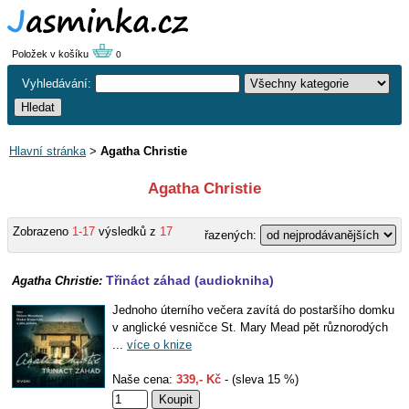
Položek v košíku
0
Vyhledávání:
Hlavní stránka
>
Agatha Christie
Agatha Christie
Zobrazeno
1-17
výsledků z
17
řazených:
Třináct záhad (audiokniha)
Agatha Christie:
Jednoho úterního večera zavítá do postaršího domku
v anglické vesničce St. Mary Mead pět různorodých
...
více o knize
Naše cena:
339,- Kč
- (sleva 15 %)