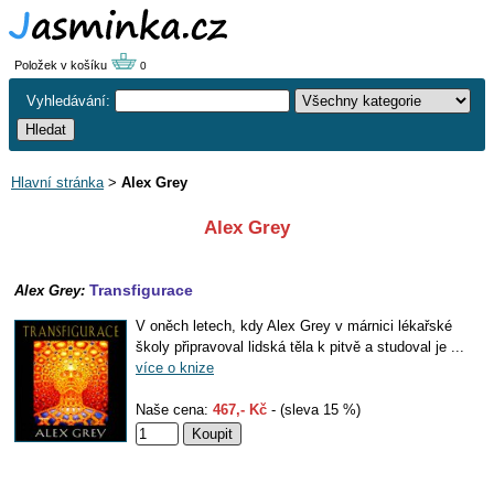
Položek v košíku
0
Vyhledávání:
Hlavní stránka
>
Alex Grey
Alex Grey
Transfigurace
Alex Grey:
V oněch letech, kdy Alex Grey v márnici lékařské
školy připravoval lidská těla k pitvě a studoval je ...
více o knize
Naše cena:
467,- Kč
- (sleva 15 %)