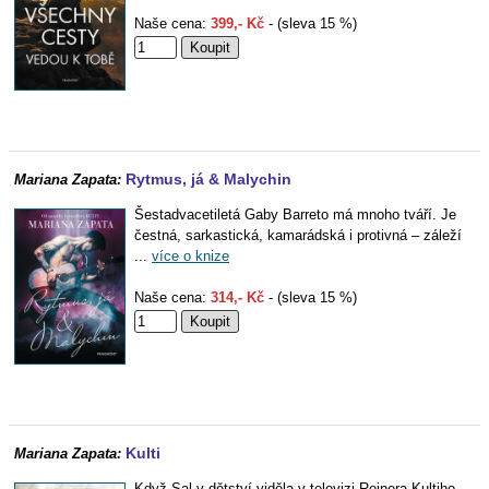
Naše cena:
399,- Kč
- (sleva 15 %)
Rytmus, já & Malychin
Mariana Zapata:
Šestadvacetiletá Gaby Barreto má mnoho tváří. Je
čestná, sarkastická, kamarádská i protivná – záleží
...
více o knize
Naše cena:
314,- Kč
- (sleva 15 %)
Kulti
Mariana Zapata:
Když Sal v dětství viděla v televizi Reinera Kultiho,