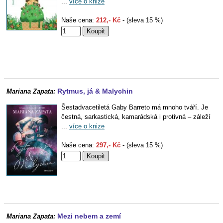
...
více o knize
Naše cena:
212,- Kč
- (sleva 15 %)
Rytmus, já & Malychin
Mariana Zapata:
Šestadvacetiletá Gaby Barreto má mnoho tváří. Je
čestná, sarkastická, kamarádská i protivná – záleží
...
více o knize
Naše cena:
297,- Kč
- (sleva 15 %)
Mezi nebem a zemí
Mariana Zapata: