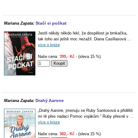
Stačí si počkat
Mariana Zapata:
Jestli někdy někdo řekl, že dospělost je brnkačka,
tak toho asi ještě moc nezažil. Diana Casillasová ...
více o knize
Naše cena:
399,- Kč
- (sleva 15 %)
Drahý Aarone
Mariana Zapata:
„Drahý Aarone, jmenuju se Ruby Santosová a přidělili
mi tě přes nadaci Pomoc vojákům.“ Ruby přesně v ...
více o knize
Naše cena:
382,- Kč
- (sleva 15 %)