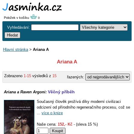
Položek v košíku
0
Vyhledávání:
Hlavní stránka
>
Ariana A
Ariana A
Zobrazeno
1-15
výsledků z
15
řazených:
Věčný příběh
Ariana a Raven Argoni:
Současný člověk prožívá díky moderní civilizaci
odcizení od přírodního regeneračního procesu, což se
...
více o knize
Naše cena:
152,- Kč
- (sleva 15 %)