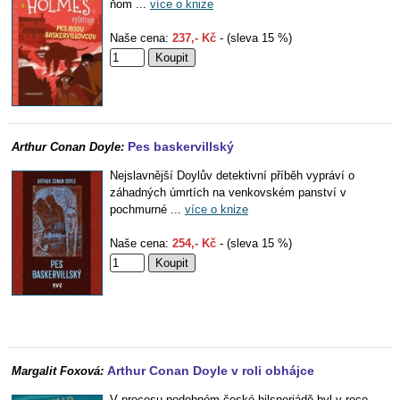
ňom ...
více o knize
Naše cena:
237,- Kč
- (sleva 15 %)
Pes baskervillský
Arthur Conan Doyle:
Nejslavnější Doylův detektivní příběh vypráví o
záhadných úmrtích na venkovském panství v
pochmurné ...
více o knize
Naše cena:
254,- Kč
- (sleva 15 %)
Arthur Conan Doyle v roli obhájce
Margalit Foxová:
V procesu podobném české hilsneriádě byl v roce