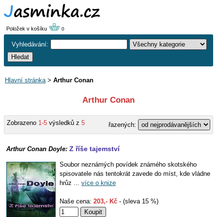
Položek v košíku
0
Vyhledávání:
Hlavní stránka
>
Arthur Conan
Arthur Conan
Zobrazeno
1-5
výsledků z
5
řazených:
Z říše tajemství
Arthur Conan Doyle:
Soubor neznámých povídek známého skotského
spisovatele nás tentokrát zavede do míst, kde vládne
hrůz ...
více o knize
Naše cena:
203,- Kč
- (sleva 15 %)