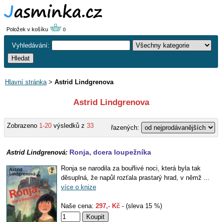
Položek v košíku
0
Vyhledávání:
Hlavní stránka
>
Astrid Lindgrenova
Astrid Lindgrenova
Zobrazeno
1-20
výsledků z
33
řazených:
Ronja, dcera loupežníka
Astrid Lindgrenová:
Ronja se narodila za bouřlivé noci, která byla tak
děsuplná, že napůl rozťala prastarý hrad, v němž ...
více o knize
Naše cena:
297,- Kč
- (sleva 15 %)