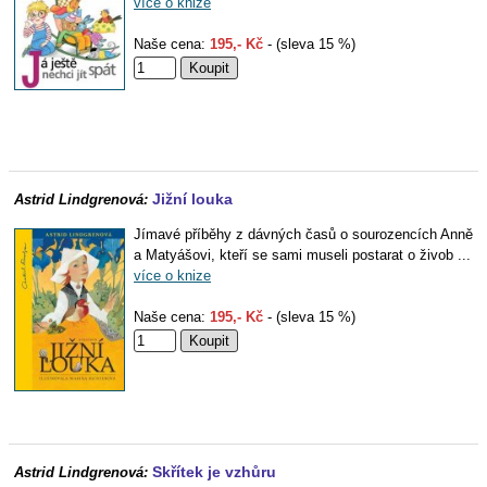
více o knize
Naše cena:
195,- Kč
- (sleva 15 %)
Jižní louka
Astrid Lindgrenová:
Jímavé příběhy z dávných časů o sourozencích Anně
a Matyášovi, kteří se sami museli postarat o živob ...
více o knize
Naše cena:
195,- Kč
- (sleva 15 %)
Skřítek je vzhůru
Astrid Lindgrenová: