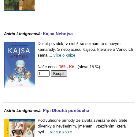
Kajsa Nebojsa
Astrid Lindgrenová:
Deset povídek, v nichž se seznámíte s novými
kamarády. S nebojácnou Kajsou, která se o Vánocích
sama ...
více o knize
Naše cena:
169,- Kč
- (sleva 15 %)
Pipi Dlouhá punčocha
Astrid Lindgrenová:
Podivuhodné příhody ze života svérázné devítileté
dívenky s nevšedním, jménem i vzezřením, která
byd ...
více o knize