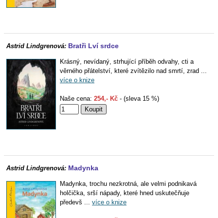
Bratři Lví srdce
Astrid Lindgrenová:
Krásný, nevídaný, strhující příběh odvahy, cti a
věrného přátelství, které zvítězilo nad smrtí, zrad ...
více o knize
Naše cena:
254,- Kč
- (sleva 15 %)
Madynka
Astrid Lindgrenová:
Madynka, trochu nezkrotná, ale velmi podnikavá
holčička, srší nápady, které hned uskutečňuje
předevš ...
více o knize