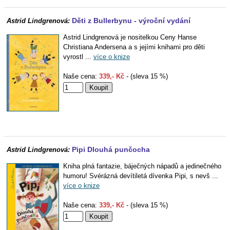
Děti z Bullerbynu - výroční vydání
Astrid Lindgrenová:
Astrid Lindgrenová je nositelkou Ceny Hanse
Christiana Andersena a s jejími knihami pro děti
vyrostl ...
více o knize
Naše cena:
339,- Kč
- (sleva 15 %)
Pipi Dlouhá punčocha
Astrid Lindgrenová:
Kniha plná fantazie, báječných nápadů a jedinečného
humoru! Svérázná devítiletá dívenka Pipi, s nevš ...
více o knize
Naše cena:
339,- Kč
- (sleva 15 %)