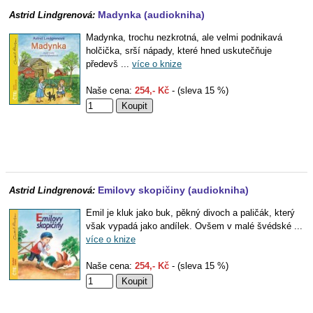
Madynka (audiokniha)
Astrid Lindgrenová:
Madynka, trochu nezkrotná, ale velmi podnikavá
holčička, srší nápady, které hned uskutečňuje
předevš ...
více o knize
Naše cena:
254,- Kč
- (sleva 15 %)
Emilovy skopičiny (audiokniha)
Astrid Lindgrenová:
Emil je kluk jako buk, pěkný divoch a paličák, který
však vypadá jako andílek. Ovšem v malé švédské ...
více o knize
Naše cena:
254,- Kč
- (sleva 15 %)