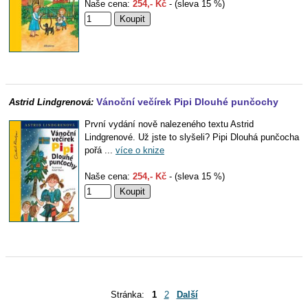
Naše cena:
254,- Kč
- (sleva 15 %)
Vánoční večírek Pipi Dlouhé punčochy
Astrid Lindgrenová:
První vydání nově nalezeného textu Astrid
Lindgrenové. Už jste to slyšeli? Pipi Dlouhá punčocha
pořá ...
více o knize
Naše cena:
254,- Kč
- (sleva 15 %)
Stránka:
1
2
Další