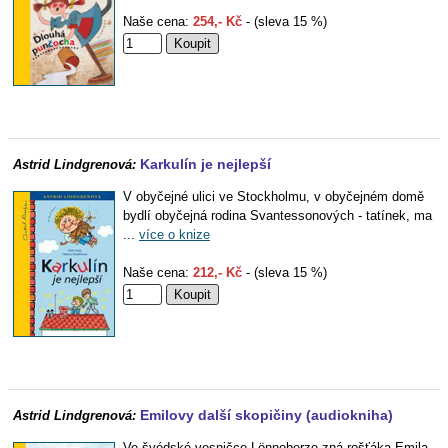
Naše cena:
254,- Kč
- (sleva 15 %)
Karkulín je nejlepší
Astrid Lindgrenová:
V obyčejné ulici ve Stockholmu, v obyčejném domě
bydlí obyčejná rodina Svantessonových - tatínek, ma
...
více o knize
Naše cena:
212,- Kč
- (sleva 15 %)
Emilovy další skopičiny (audiokniha)
Astrid Lindgrenová:
Ve švédské vesničce Lönneberze zná rošťáka Emila