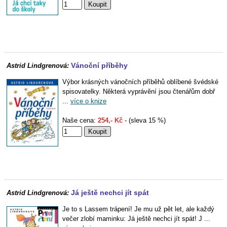
Vánoční příběhy
Astrid Lindgrenová:
Výbor krásných vánočních příběhů oblíbené švédské
spisovatelky. Některá vyprávění jsou čtenářům dobř
...
více o knize
Naše cena:
254,- Kč
- (sleva 15 %)
Já ještě nechci jít spát
Astrid Lindgrenová:
Je to s Lassem trápení! Je mu už pět let, ale každý
večer zlobí maminku: Já ještě nechci jít spát! J ...