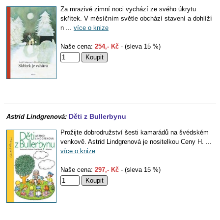
Za mrazivé zimní noci vychází ze svého úkrytu
skřítek. V měsíčním světle obchází stavení a dohlíží
n ...
více o knize
Naše cena:
254,- Kč
- (sleva 15 %)
Děti z Bullerbynu
Astrid Lindgrenová:
Prožijte dobrodružství šesti kamarádů na švédském
venkově. Astrid Lindgrenová je nositelkou Ceny H. ...
více o knize
Naše cena:
297,- Kč
- (sleva 15 %)