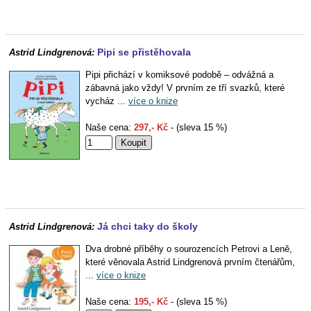
Pipi se přistěhovala
Astrid Lindgrenová:
Pipi přichází v komiksové podobě – odvážná a
zábavná jako vždy! V prvním ze tří svazků, které
vycház ...
více o knize
Naše cena:
297,- Kč
- (sleva 15 %)
Já chci taky do školy
Astrid Lindgrenová:
Dva drobné příběhy o sourozencích Petrovi a Leně,
které věnovala Astrid Lindgrenová prvním čtenářům,
...
více o knize
Naše cena:
195,- Kč
- (sleva 15 %)