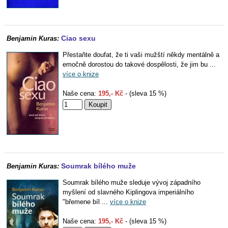
Ciao sexu
Benjamin Kuras:
Přestaňte doufat, že ti vaši mužští někdy mentálně a
emočně dorostou do takové dospělosti, že jim bu ...
více o knize
Naše cena:
195,- Kč
- (sleva 15 %)
Soumrak bílého muže
Benjamin Kuras:
Soumrak bílého muže sleduje vývoj západního
myšlení od slavného Kiplingova imperiálního
"břemene bíl ...
více o knize
Naše cena:
195,- Kč
- (sleva 15 %)