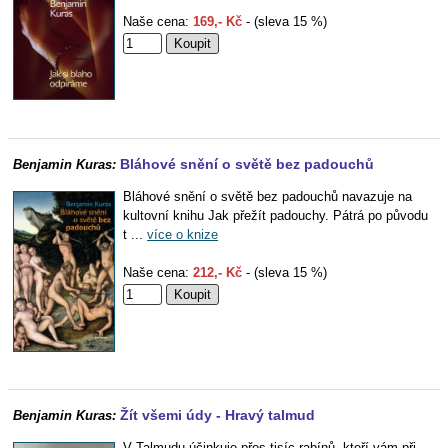
Naše cena:
169,- Kč
- (sleva 15 %)
Bláhové snění o světě bez padouchů
Benjamin Kuras:
Bláhové snění o světě bez padouchů navazuje na
kultovní knihu Jak přežít padouchy. Pátrá po původu
t ...
více o knize
Naše cena:
212,- Kč
- (sleva 15 %)
Žít všemi údy - Hravý talmud
Benjamin Kuras:
V Talmudu účinkuje přes tisíc rabínů, kteří vám při