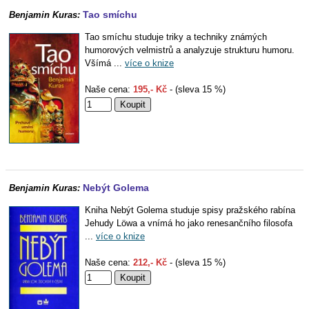
Tao smíchu
Benjamin Kuras:
Tao smíchu studuje triky a techniky známých
humorových velmistrů a analyzuje strukturu humoru.
Všímá ...
více o knize
Naše cena:
195,- Kč
- (sleva 15 %)
Nebýt Golema
Benjamin Kuras:
Kniha Nebýt Golema studuje spisy pražského rabína
Jehudy Löwa a vnímá ho jako renesančního filosofa
...
více o knize
Naše cena:
212,- Kč
- (sleva 15 %)