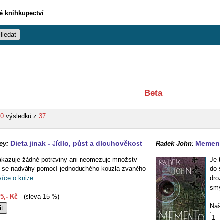
vé knihkupectví
Beta
20
výsledků z
37
Dieta jinak - Jídlo, půst a dlouhověkost
Memen
ey:
Radek John:
zakazuje žádné potraviny ani neomezuje množství
Je 
a se nadváhy pomocí jednoduchého kouzla zvaného
do 
více o knize
dro
smy
5,- Kč
- (sleva 15 %)
Naš