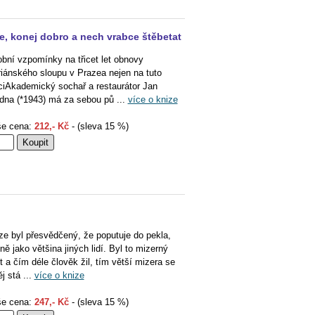
e, konej dobro a nech vrabce štěbetat
bní vzpomínky na třicet let obnovy
iánského sloupu v Prazea nejen na tuto
ciAkademický sochař a restaurátor Jan
dna (*1943) má za sebou pů ...
více o knize
e cena:
212,- Kč
- (sleva 15 %)
ze byl přesvědčený, že poputuje do pekla,
jně jako většina jiných lidí. Byl to mizerný
t a čím déle člověk žil, tím větší mizera se
ěj stá ...
více o knize
e cena:
247,- Kč
- (sleva 15 %)