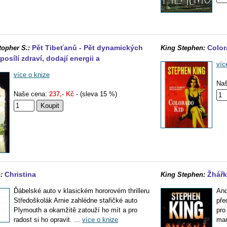
Pět Tibeťanů - Pět dynamických
Color
topher S.:
King Stephen:
posílí zdraví, dodají energii a
víc
více o knize
Naš
Naše cena:
237,- Kč
- (sleva 15 %)
Christina
Žhářk
:
King Stephen:
Ďábelské auto v klasickém hororovém thrilleru
And
Středoškolák Arnie zahlédne stařičké auto
pře
Plymouth a okamžitě zatouží ho mít a pro
pro
radost si ho opravit. ...
více o knize
man