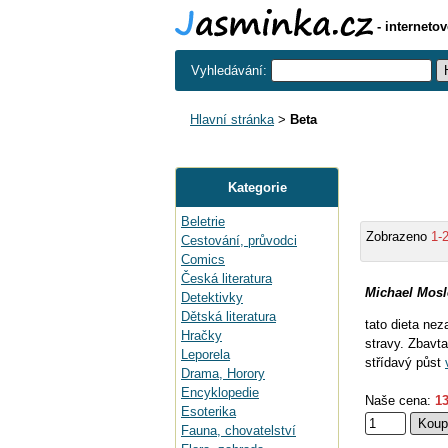
- interneto
Vyhledávání:
Hlavní stránka
>
Beta
Kategorie
Beletrie
Zobrazeno
1-
Cestování, průvodci
Comics
Česká literatura
Michael Mosl
Detektivky
Dětská literatura
tato dieta ne
Hračky
stravy. Zbavt
Leporela
střídavý půst
Drama, Horory
Encyklopedie
Naše cena:
13
Esoterika
Fauna, chovatelství