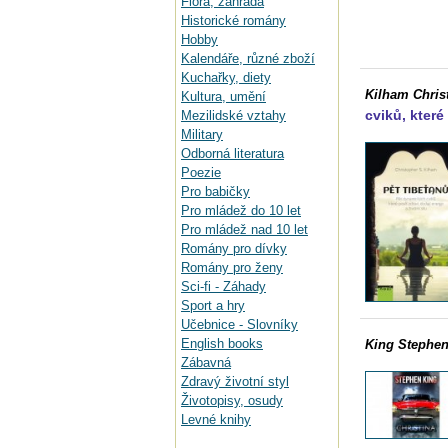
Flora, zahrada
Historické romány
Hobby
Kalendáře, různé zboží
Kuchařky, diety
Kilham Chris
Kultura, umění
cviků, které 
Mezilidské vztahy
Military
Odborná literatura
Poezie
Pro babičky
Pro mládež do 10 let
Pro mládež nad 10 let
Romány pro dívky
Romány pro ženy
Sci-fi - Záhady
Sport a hry
Učebnice - Slovníky
English books
King Stephen
Zábavná
Zdravý životní styl
Životopisy, osudy
Levné knihy