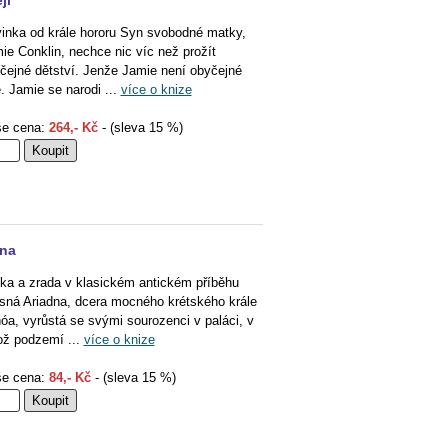
ji
inka od krále hororu Syn svobodné matky,
ie Conklin, nechce nic víc než prožít
čejné dětství. Jenže Jamie není obyčejné
ě. Jamie se narodi ...
více o knize
e cena:
264,- Kč
- (sleva 15 %)
dna
ka a zrada v klasickém antickém příběhu
sná Ariadna, dcera mocného krétského krále
óa, vyrůstá se svými sourozenci v paláci, v
ož podzemí ...
více o knize
e cena:
84,- Kč
- (sleva 15 %)