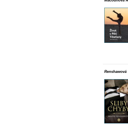
Macounová R
Renshawová 