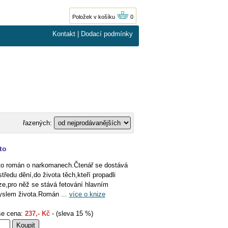
Položek v košíku
0
Kontakt
|
Dodací podmínky
řazených:
to
to román o narkomanech.Čtenář se dostává
středu dění,do života těch,kteří propadli
ze,pro něž se stává fetování hlavním
slem života.Román ...
více o knize
e cena:
237,- Kč
- (sleva 15 %)