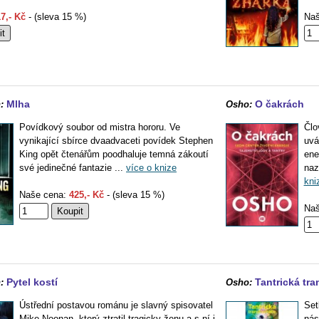
7,- Kč
- (sleva 15 %)
Naš
Mlha
O čakrách
:
Osho:
Povídkový soubor od mistra hororu. Ve
Člo
vynikající sbírce dvaadvaceti povídek Stephen
uvá
King opět čtenářům poodhaluje temná zákoutí
ene
své jedinečné fantazie ...
více o knize
naz
kni
Naše cena:
425,- Kč
- (sleva 15 %)
Naš
Pytel kostí
Tantrická tra
:
Osho:
Ústřední postavou románu je slavný spisovatel
Set
Mike Noonan, který ztratil tragicky ženu a s ní i
nás