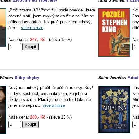
Život s Pěti Tibeťany
Pozdě
enata:
King Stephen:
„Proč zrovna já? Vždyť žiju podle pravidel, která
Nov
obecně platí, jsem zvyklý takto žít a neliším se
Jam
příliš od ostatních. Tak proč já nejsem zdravý,
oby
úsp ...
více o knize
dít
Naše cena:
247,- Kč
- (sleva 15 %)
Naš
Sliby chyby
Aria
Winter:
Saint Jennifer:
Nový romantický příběh úspěšné autorky. Když
Lás
mi bylo šestnáct, přísahala jsem, že jeho si
Krá
nikdy nevezmu. Plácli jsme si na to. Dokonce
Mín
jsme slib sepsa ...
více o knize
jeh
Naše cena:
289,- Kč
- (sleva 15 %)
Naš