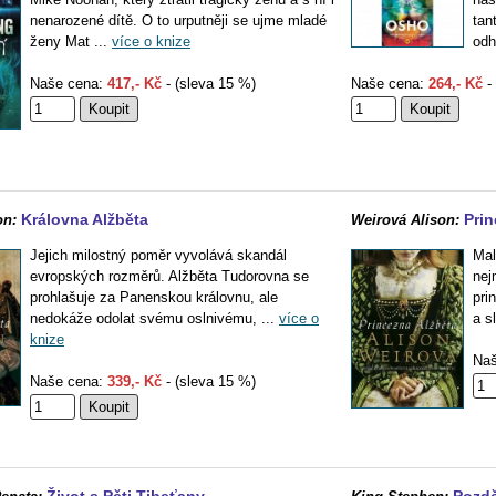
nenarozené dítě. O to urputněji se ujme mladé
tan
ženy Mat ...
více o knize
odh
Naše cena:
417,- Kč
- (sleva 15 %)
Naše cena:
264,- Kč
- 
Královna Alžběta
Prin
on:
Weirová Alison:
Jejich milostný poměr vyvolává skandál
Mal
evropských rozměrů. Alžběta Tudorovna se
nej
prohlašuje za Panenskou královnu, ale
pri
nedokáže odolat svému oslnivému, ...
více o
a sl
knize
Naš
Naše cena:
339,- Kč
- (sleva 15 %)