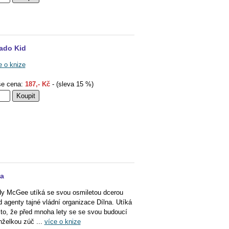
ado Kid
e o knize
e cena:
187,- Kč
- (sleva 15 %)
a
y McGee utíká se svou osmiletou dcerou
d agenty tajné vládní organizace Dílna. Utíká
 to, že před mnoha lety se se svou budoucí
želkou zúč ...
více o knize