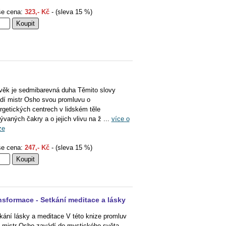
e cena:
323,- Kč
- (sleva 15 %)
věk je sedmibarevná duha Těmito slovy
dí mistr Osho svou promluvu o
rgetických centrech v lidském těle
ývaných čakry a o jejich vlivu na ž ...
více o
ze
e cena:
247,- Kč
- (sleva 15 %)
nsformace - Setkání meditace a lásky
kání lásky a meditace V této knize promluv
 mistr Osho zavádí do mystického světa