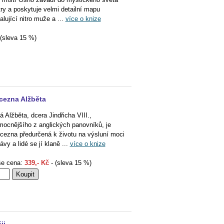
try a poskytuje velmi detailní mapu
alující nitro muže a ...
více o knize
(sleva 15 %)
cezna Alžběta
á Alžběta, dcera Jindřicha VIII.,
mocnějšího z anglických panovníků, je
ncezna předurčená k životu na výsluní moci
ávy a lidé se jí klaně ...
více o knize
e cena:
339,- Kč
- (sleva 15 %)