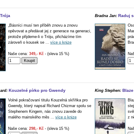
Trója
Raduj s
Bradna Jan:
„Básníci musí ten příběh znovu a znovu
Oso
opěvovat a předávat jej z generace na generaci,
Mar
protože přijdeme-li o Tróju, přicházíme tím
prá
zároveň o kousek se ...
více o knize
Bra
Naše cena:
349,- Kč
- (sleva 15 %)
Naš
Kouzelné pírko pro Gwendy
Blaze
ard:
King Stephen:
Volné pokračovaní titulu Kouzelná skříňka pro
Bla
Gwendy, který napsal Richard Chizmar spolu se
ste
Stephenem Kingem, nás znovu zavede do
svě
malého mainského měs ...
více o knize
z n
Naše cena:
298,- Kč
- (sleva 15 %)
Naš