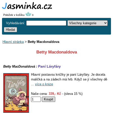
Položek v košíku
0
Vyhledávání:
Hlavní stránka
>
Betty Macdonaldova
Betty Macdonaldova
Paní Láryfáry
Betty MacDonaldová :
Hlavní postavou knížky je paní Láryfáry. Je docela
maličká a na zádech má hrb. Když se jí všechny dě
...
více o knize
Naše cena:
339,- Kč
- (sleva 15 %)