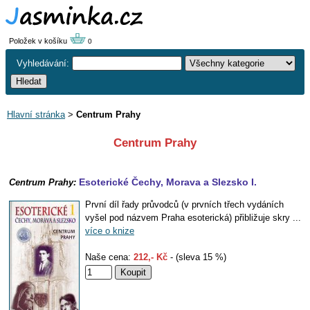
Položek v košíku
0
Vyhledávání:
Hlavní stránka
>
Centrum Prahy
Centrum Prahy
Esoterické Čechy, Morava a Slezsko I.
Centrum Prahy:
První díl řady průvodců (v prvních třech vydáních
vyšel pod názvem Praha esoterická) přibližuje skry ...
více o knize
Naše cena:
212,- Kč
- (sleva 15 %)