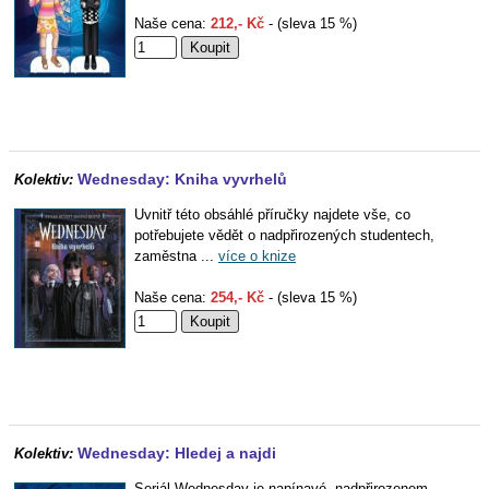
Naše cena:
212,- Kč
- (sleva 15 %)
Wednesday: Kniha vyvrhelů
Kolektiv:
Uvnitř této obsáhlé příručky najdete vše, co
potřebujete vědět o nadpřirozených studentech,
zaměstna ...
více o knize
Naše cena:
254,- Kč
- (sleva 15 %)
Wednesday: Hledej a najdi
Kolektiv:
Seriál Wednesday je napínavé, nadpřirozenem