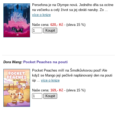
Persefona je na Olympe nová. Jedného dňa sa ocitne
na večierku a celý život sa jej obráti naruby. Zo ...
více o knize
Naše cena:
620,- Kč
- (sleva 15 %)
Pocket Peaches na pouti
Dora Wang:
Pocket Peaches míří na Šmolkůvkovou pouť! Ale
když se Mango její pečlivě naplánovaný den na pouti
úp ...
více o knize
Naše cena:
169,- Kč
- (sleva 15 %)