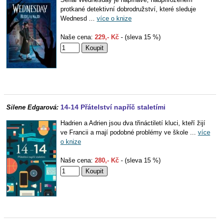
protkané detektivní dobrodružství, které sleduje
Wednesd ...
více o knize
Naše cena:
229,- Kč
- (sleva 15 %)
14-14 Přátelství napříč staletími
Silene Edgarová:
Hadrien a Adrien jsou dva třináctiletí kluci, kteří žijí
ve Francii a mají podobné problémy ve škole ...
více
o knize
Naše cena:
280,- Kč
- (sleva 15 %)