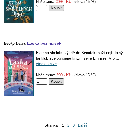
Naše cena:
399,- Kč
- (sleva 15 %)
Láska bez masek
Becky Dean:
Evie na školním výletě do Benátek touží najít tajný
fanklub své oblíbené knižní série Elfí říše. V p ...
více o knize
Naše cena:
399,- Kč
- (sleva 15 %)
Stránka:
1
2
3
Další