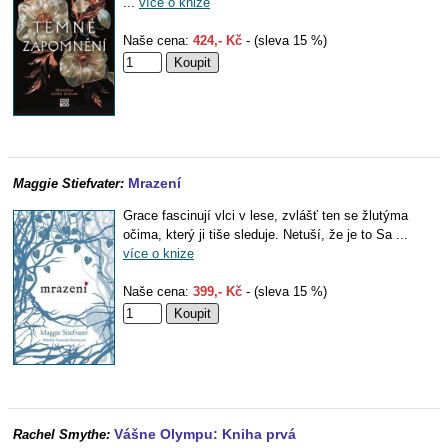
...
více o knize
Naše cena:
424,- Kč
- (sleva 15 %)
Mrazení
Maggie Stiefvater:
Grace fascinují vlci v lese, zvlášť ten se žlutýma
očima, který ji tiše sleduje. Netuší, že je to Sa ...
více o knize
Naše cena:
399,- Kč
- (sleva 15 %)
Vášne Olympu: Kniha prvá
Rachel Smythe: