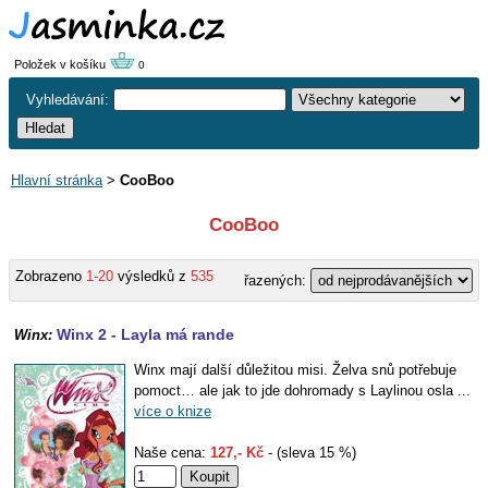
Položek v košíku
0
Vyhledávání:
Hlavní stránka
>
CooBoo
CooBoo
Zobrazeno
1-20
výsledků z
535
řazených:
Winx 2 - Layla má rande
Winx:
Winx mají další důležitou misi. Želva snů potřebuje
pomoct… ale jak to jde dohromady s Laylinou osla ...
více o knize
Naše cena:
127,- Kč
- (sleva 15 %)