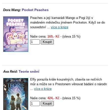
Pocket Peaches
Dora Wang:
Peaches a její kamarádi Mango a Pogi žijí v
malebném městečku jménem Pocketon. Když se do
sousedství ...
více o knize
Naše cena:
169,- Kč
- (sleva 15 %)
Teorie snění
Ava Reid:
Effy porazila krále kouzelných, zbavila se nočních
můr a může se s Prestonem věnovat bádání o národn
...
více o knize
Naše cena:
424,- Kč
- (sleva 15 %)