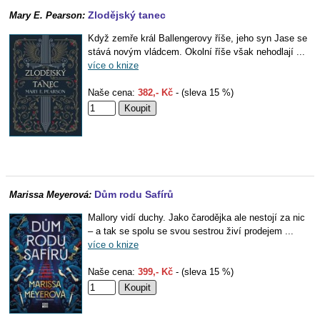
Zlodějský tanec
Mary E. Pearson:
Když zemře král Ballengerovy říše, jeho syn Jase se
stává novým vládcem. Okolní říše však nehodlají ...
více o knize
Naše cena:
382,- Kč
- (sleva 15 %)
Dům rodu Safírů
Marissa Meyerová:
Mallory vidí duchy. Jako čarodějka ale nestojí za nic
– a tak se spolu se svou sestrou živí prodejem ...
více o knize
Naše cena:
399,- Kč
- (sleva 15 %)