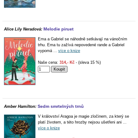
Melodie piruet
Alice Lily Neradová:
Ema a Gabriel se náhodně setkávají na vánočním
trhu. Ema tu zažívá nepovedené rande a Gabriel
vypomá ...
více o knize
Naše cena:
314,- Kč
- (sleva 15 %)
Sedm smrtelných trnů
Amber Hamilton:
V království Aragoa je magie zločinem, za který se
platí životem, a této hrozby nejsou ušetřeni ani ...
více o knize