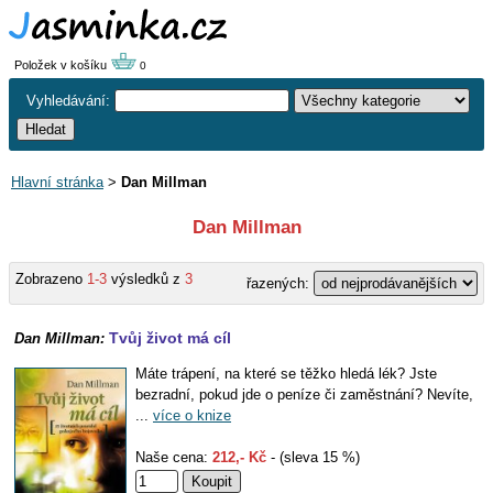
Položek v košíku
0
Vyhledávání:
Hlavní stránka
>
Dan Millman
Dan Millman
Zobrazeno
1-3
výsledků z
3
řazených:
Tvůj život má cíl
Dan Millman:
Máte trápení, na které se těžko hledá lék? Jste
bezradní, pokud jde o peníze či zaměstnání? Nevíte,
...
více o knize
Naše cena:
212,- Kč
- (sleva 15 %)