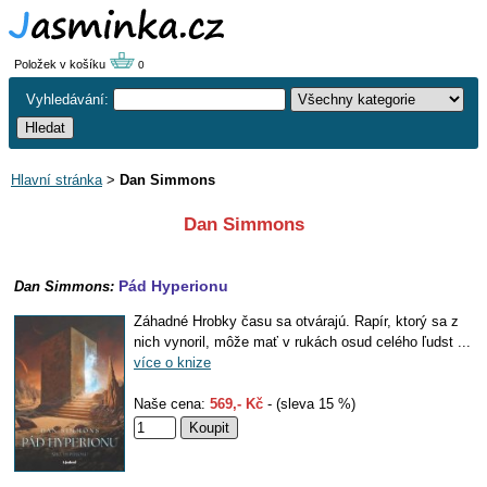
Položek v košíku
0
Vyhledávání:
Hlavní stránka
>
Dan Simmons
Dan Simmons
Pád Hyperionu
Dan Simmons:
Záhadné Hrobky času sa otvárajú. Rapír, ktorý sa z
nich vynoril, môže mať v rukách osud celého ľudst ...
více o knize
Naše cena:
569,- Kč
- (sleva 15 %)