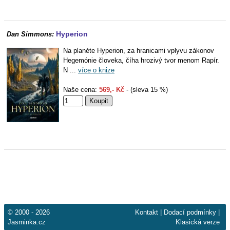
Hyperion
Dan Simmons:
Na planéte Hyperion, za hranicami vplyvu zákonov
Hegemónie človeka, číha hrozivý tvor menom Rapír.
N ...
více o knize
Naše cena:
569,- Kč
- (sleva 15 %)
© 2000 - 2026
Kontakt
|
Dodací podmínky
|
Jasminka.cz