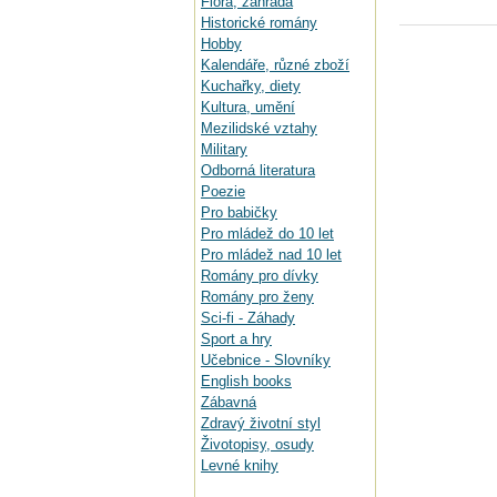
Flora, zahrada
Historické romány
Hobby
Kalendáře, různé zboží
Kuchařky, diety
Kultura, umění
Mezilidské vztahy
Military
Odborná literatura
Poezie
Pro babičky
Pro mládež do 10 let
Pro mládež nad 10 let
Romány pro dívky
Romány pro ženy
Sci-fi - Záhady
Sport a hry
Učebnice - Slovníky
English books
Zábavná
Zdravý životní styl
Životopisy, osudy
Levné knihy