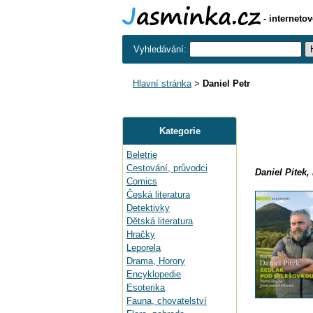
- interneto
Vyhledávání:
Hlavní stránka
>
Daniel Petr
Kategorie
Beletrie
Cestování, průvodci
Daniel Pitek,
Comics
Česká literatura
Detektivky
Dětská literatura
Hračky
Leporela
Drama, Horory
Encyklopedie
Esoterika
Fauna, chovatelství