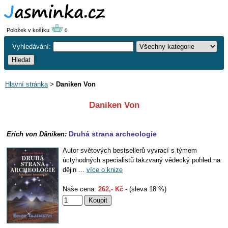
Položek v košíku
0
Vyhledávání:
Hlavní stránka
>
Daniken Von
Daniken Von
Druhá strana archeologie
Erich von Däniken:
Autor světových bestsellerů vyvrací s týmem
úctyhodných specialistů takzvaný vědecký pohled na
dějin ...
více o knize
Naše cena:
262,- Kč
- (sleva 18 %)