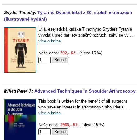
Tyranie: Dvacet lekcí z 20. století v obrazech
Snyder Timothy:
(ilustrované vydání)
Útlá, esejistická knížka Timothyho Snydera Tyranie
vyvolala před pár lety značný rozruch, záhy se vy ...
více o knize
Naše cena:
592,- Kč
- (sleva 15 %)
Advanced Techniques in Shoulder Arthroscopy
Millett Peter J.:
This book is written for the benefit of all surgeons
who have an interest in arthroscopic shoulder s ...
více o knize
Naše cena:
2966,- Kč
- (sleva 15 %)