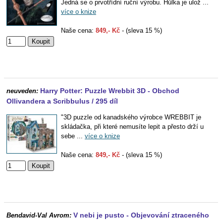
Jedná se o prvotřídní ruční výrobu. Hůlka je ulož ...
více o knize
Naše cena:
849,- Kč
- (sleva 15 %)
Harry Potter: Puzzle Wrebbit 3D - Obchod
neuveden:
Ollivandera a Scribbulus / 295 díl
"3D puzzle od kanadského výrobce WREBBIT je
skládačka, při které nemusíte lepit a přesto drží u
sebe ...
více o knize
Naše cena:
849,- Kč
- (sleva 15 %)
V nebi je pusto - Objevování ztraceného
Bendavid-Val Avrom: