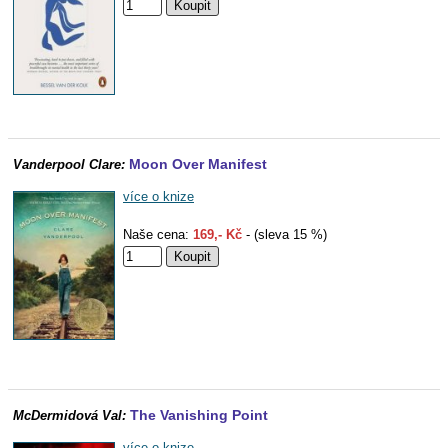
Moon Over Manifest
Vanderpool Clare:
více o knize
Naše cena:
169,- Kč
- (sleva 15 %)
The Vanishing Point
McDermidová Val:
více o knize