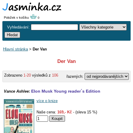
Položek v košíku
0
Vyhledávání:
Hlavní stránka
>
Der Van
Der Van
Zobrazeno
1-20
výsledků z
106
řazených:
Elon Musk Young reader´s Edition
Vance Ashlee:
více o knize
Naše cena:
169,- Kč
- (sleva 15 %)