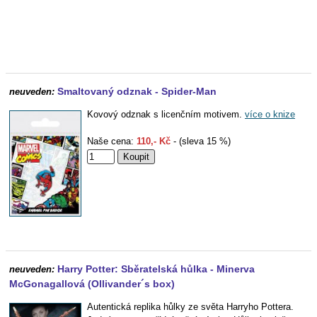
Smaltovaný odznak - Spider-Man
neuveden:
Kovový odznak s licenčním motivem.
více o knize
Naše cena:
110,- Kč
- (sleva 15 %)
Harry Potter: Sběratelská hůlka - Minerva
neuveden:
McGonagallová (Ollivander´s box)
Autentická replika hůlky ze světa Harryho Pottera.