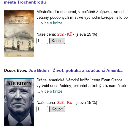
města Trochenbrodu
Městečko Trochenbrod, v polštině Zofjówka, se od
většiny podobných míst ve východní Evropě lišilo po
...
více o knize
Naše cena:
252,- Kč
- (sleva 15 %)
Joe Biden - Život, politika a současná Amerika
Osnos Evan:
Držitel americké Národní knižní ceny Evan Osnos
vytvořil soustředěný, brilantní a trefný záznam úspě
...
více o knize
Naše cena:
252,- Kč
- (sleva 15 %)