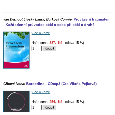
Provázení traumatem
van Dernoot Lipsky Laura, Burková Connie:
- Každodenní průvodce péčí o sebe při péči o druhé
více o knize
Naše cena:
387,- Kč
- (sleva 15 %)
Borderline - CDmp3 (Čte Viktŕia Pejková)
Gibová Ivana:
více o knize
Naše cena:
254,- Kč
- (sleva 15 %)