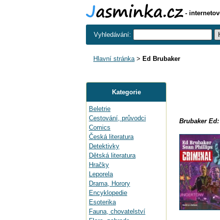
- interneto
Vyhledávání:
Hlavní stránka
>
Ed Brubaker
Kategorie
Beletrie
Cestování, průvodci
Brubaker Ed:
Comics
Česká literatura
Detektivky
Dětská literatura
Hračky
Leporela
Drama, Horory
Encyklopedie
Esoterika
Fauna, chovatelství