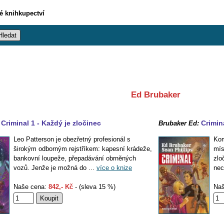
vé knihkupectví
Ed Brubaker
Criminal 1 - Každý je zločinec
Crimin
Brubaker Ed:
Leo Patterson je obezřetný profesionál s
Kom
širokým odborným rejstříkem: kapesní krádeže,
mís
bankovní loupeže, přepadávání obrněných
zlo
vozů. Jenže je možná do ...
více o knize
nec
Naše cena:
842,- Kč
- (sleva 15 %)
Naš