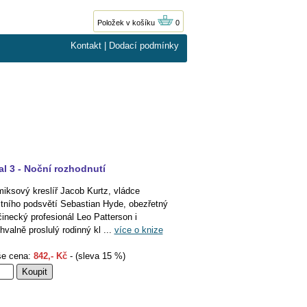
Položek v košíku
0
Kontakt
|
Dodací podmínky
al 3 - Noční rozhodnutí
iksový kreslíř Jacob Kurtz, vládce
tního podsvětí Sebastian Hyde, obezřetný
činecký profesionál Leo Patterson i
hvalně proslulý rodinný kl ...
více o knize
e cena:
842,- Kč
- (sleva 15 %)