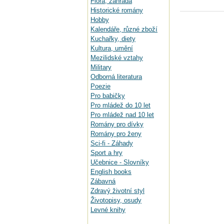
Flora, zahrada
Historické romány
Hobby
Kalendáře, různé zboží
Kuchařky, diety
Kultura, umění
Mezilidské vztahy
Military
Odborná literatura
Poezie
Pro babičky
Pro mládež do 10 let
Pro mládež nad 10 let
Romány pro dívky
Romány pro ženy
Sci-fi - Záhady
Sport a hry
Učebnice - Slovníky
English books
Zábavná
Zdravý životní styl
Životopisy, osudy
Levné knihy