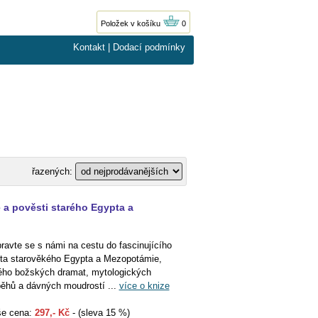
Položek v košíku
0
Kontakt
|
Dodací podmínky
řazených:
 a pověsti starého Egypta a
ravte se s námi na cestu do fascinujícího
ta starověkého Egypta a Mezopotámie,
ého božských dramat, mytologických
běhů a dávných moudrostí ...
více o knize
e cena:
297,- Kč
- (sleva 15 %)