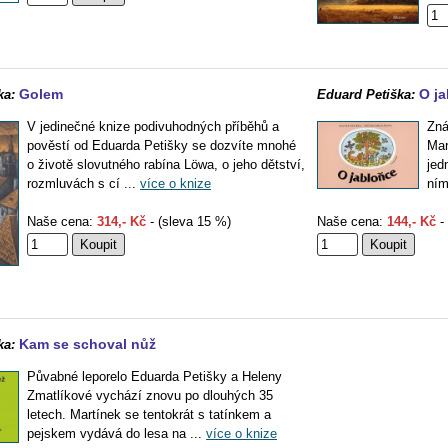
Golem
O j
ka:
Eduard Petiška:
V jedinečné knize podivuhodných příběhů a
Zná
pověstí od Eduarda Petišky se dozvíte mnohé
Mar
o životě slovutného rabína Löwa, o jeho dětství,
jed
rozmluvách s cí ...
více o knize
ním
Naše cena:
314,- Kč
- (sleva 15 %)
Naše cena:
144,- Kč
- 
Kam se schoval nůž
ka:
Půvabné leporelo Eduarda Petišky a Heleny
Zmatlíkové vychází znovu po dlouhých 35
letech. Martínek se tentokrát s tatínkem a
pejskem vydává do lesa na ...
více o knize