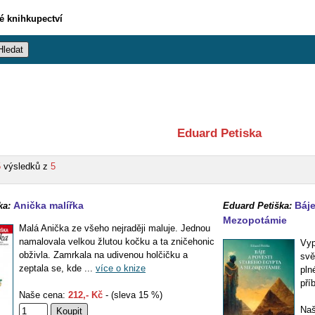
vé knihkupectví
Eduard Petiska
5
výsledků z
5
Anička malířka
Báje
ka:
Eduard Petiška:
Mezopotámie
Malá Anička ze všeho nejraději maluje. Jednou
namalovala velkou žlutou kočku a ta zničehonic
Vyp
obživla. Zamrkala na udivenou holčičku a
svě
zeptala se, kde ...
více o knize
pln
pří
Naše cena:
212,- Kč
- (sleva 15 %)
Naš