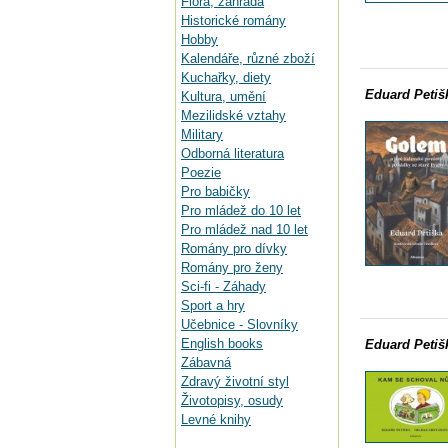
Flora, zahrada
Historické romány
Hobby
Kalendáře, různé zboží
Kuchařky, diety
Eduard Petiš
Kultura, umění
Mezilidské vztahy
Military
Odborná literatura
Poezie
Pro babičky
Pro mládež do 10 let
Pro mládež nad 10 let
Romány pro dívky
Romány pro ženy
Sci-fi - Záhady
Sport a hry
Učebnice - Slovníky
English books
Eduard Petiš
Zábavná
Zdravý životní styl
Životopisy, osudy
Levné knihy