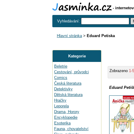
- interneto
Vyhledávání:
Hlavní stránka
>
Eduard Petiska
Kategorie
Beletrie
Zobrazeno
1-
Cestování, průvodci
Comics
Česká literatura
Eduard Petiš
Detektivky
Dětská literatura
Hračky
Leporela
Drama, Horory
Encyklopedie
Esoterika
Fauna, chovatelství