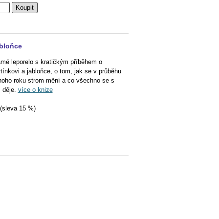
abloňce
mé leporelo s kratičkým příběhem o
tínkovi a jabloňce, o tom, jak se v průběhu
noho roku strom mění a co všechno se s
 děje.
více o knize
(sleva 15 %)