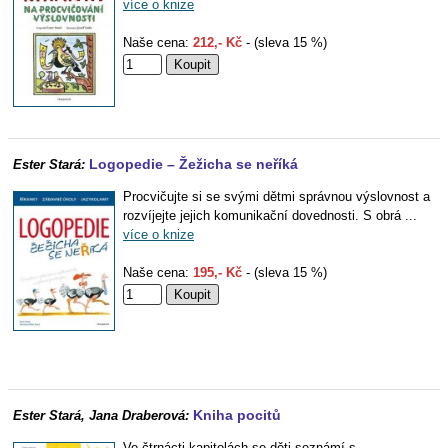
více o knize
Naše cena:
212,- Kč
- (sleva 15 %)
Logopedie – Žežicha se neříká
Ester Stará:
Procvičujte si se svými dětmi správnou výslovnost a
rozvíjejte jejich komunikační dovednosti. S obrá ...
více o knize
Naše cena:
195,- Kč
- (sleva 15 %)
Kniha pocitů
Ester Stará, Jana Draberová:
Ve čtrnácti kapitolách se děti seznámí s