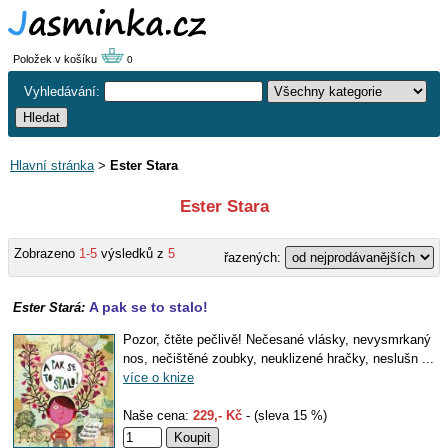
Položek v košíku
0
Vyhledávání:
Hlavní stránka
>
Ester Stara
Ester Stara
Zobrazeno
1-5
výsledků z
5
řazených:
A pak se to stalo!
Ester Stará:
Pozor, čtěte pečlivě! Nečesané vlásky, nevysmrkaný
nos, nečištěné zoubky, neuklizené hračky, neslušn ...
více o knize
Naše cena:
229,- Kč
- (sleva 15 %)