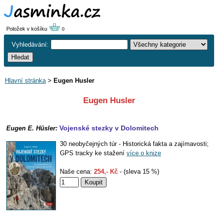
Položek v košíku
0
Vyhledávání:
Hlavní stránka
>
Eugen Husler
Eugen Husler
Vojenské stezky v Dolomitech
Eugen E. Hüsler:
30 neobyčejných túr - Historická fakta a zajímavosti;
GPS tracky ke stažení
více o knize
Naše cena:
254,- Kč
- (sleva 15 %)