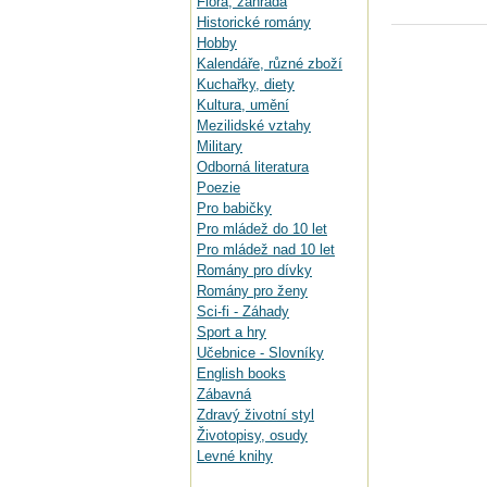
Flora, zahrada
Historické romány
Hobby
Kalendáře, různé zboží
Kuchařky, diety
Kultura, umění
Mezilidské vztahy
Military
Odborná literatura
Poezie
Pro babičky
Pro mládež do 10 let
Pro mládež nad 10 let
Romány pro dívky
Romány pro ženy
Sci-fi - Záhady
Sport a hry
Učebnice - Slovníky
English books
Zábavná
Zdravý životní styl
Životopisy, osudy
Levné knihy