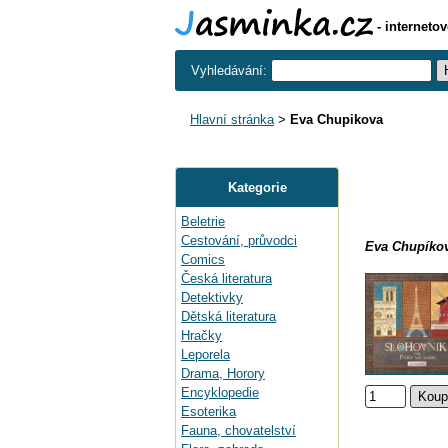
- interneto
Vyhledávání:
Hlavní stránka
>
Eva Chupikova
Kategorie
Beletrie
Cestování, průvodci
Eva Chupíko
Comics
Česká literatura
Detektivky
Dětská literatura
Hračky
Leporela
Drama, Horory
Encyklopedie
Esoterika
Fauna, chovatelství