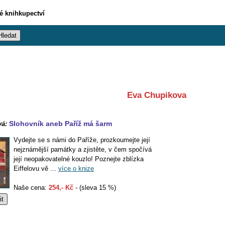
vé knihkupectví
Eva Chupikova
Slohovník aneb Paříž má šarm
vá:
Vydejte se s námi do Paříže, prozkoumejte její
nejznámější památky a zjistěte, v čem spočívá
její neopakovatelné kouzlo! Poznejte zblízka
Eiffelovu vě ...
více o knize
Naše cena:
254,- Kč
- (sleva 15 %)