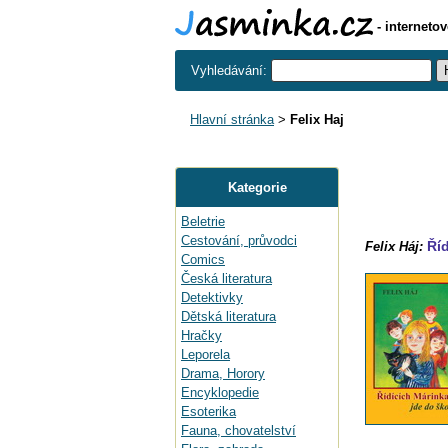
- interneto
Vyhledávání:
Hlavní stránka
>
Felix Haj
Kategorie
Beletrie
Cestování, průvodci
Říd
Felix Háj:
Comics
Česká literatura
Detektivky
Dětská literatura
Hračky
Leporela
Drama, Horory
Encyklopedie
Esoterika
Fauna, chovatelství