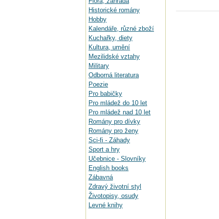
Flora, zahrada
Historické romány
Hobby
Kalendáře, různé zboží
Kuchařky, diety
Kultura, umění
Mezilidské vztahy
Military
Odborná literatura
Poezie
Pro babičky
Pro mládež do 10 let
Pro mládež nad 10 let
Romány pro dívky
Romány pro ženy
Sci-fi - Záhady
Sport a hry
Učebnice - Slovníky
English books
Zábavná
Zdravý životní styl
Životopisy, osudy
Levné knihy