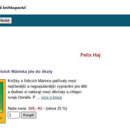
vé knihkupectví
Felix Haj
ících Márinka jde do školy
Knížky o řídících Márince patřívaly mezi
nejčtenější a nejpopulárnější vyprávění pro děti
a dodnes si nalézají mezi děvčaty a chlapci
svoje čtenáře. P ...
více o knize
Naše cena:
169,- Kč
- (sleva 15 %)