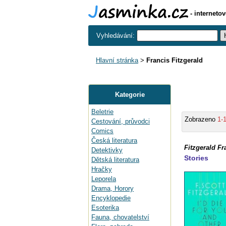
- interneto
Vyhledávání:
Hlavní stránka
>
Francis Fitzgerald
Kategorie
Beletrie
Zobrazeno
1-
Cestování, průvodci
Comics
Česká literatura
Fitzgerald Fr
Detektivky
Stories
Dětská literatura
Hračky
Leporela
Drama, Horory
Encyklopedie
Esoterika
Fauna, chovatelství