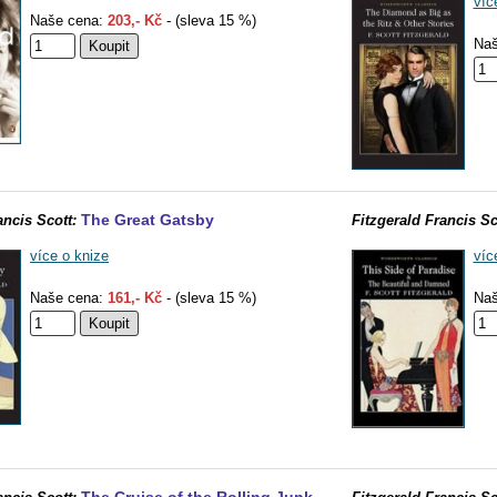
víc
Naše cena:
203,- Kč
- (sleva 15 %)
Naš
The Great Gatsby
ancis Scott:
Fitzgerald Francis Sc
více o knize
víc
Naše cena:
161,- Kč
- (sleva 15 %)
Naš