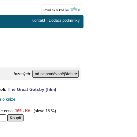
Položek v košíku
0
Kontakt
|
Dodací podmínky
řazených:
The Great Gatsby (film)
ott:
e o knize
e cena:
169,- Kč
- (sleva 15 %)