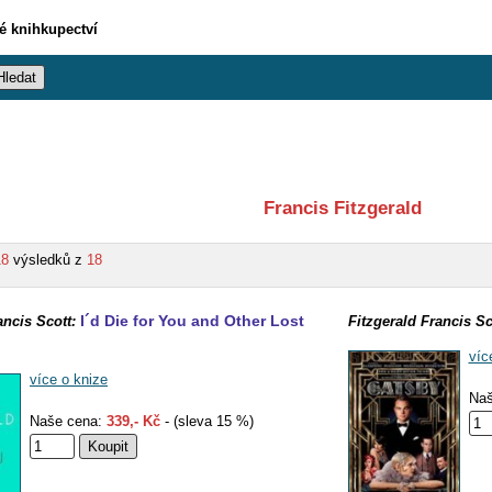
vé knihkupectví
Francis Fitzgerald
18
výsledků z
18
I´d Die for You and Other Lost
ancis Scott:
Fitzgerald Francis Sc
víc
více o knize
Naš
Naše cena:
339,- Kč
- (sleva 15 %)