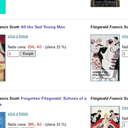
All the Sad Young Men
ancis Scott:
Fitzgerald Francis Sc
více o knize
víc
Naše cena:
254,- Kč
- (sleva 15 %)
Naš
Forgotten Fitzgerald: Echoes of a
ancis Scott:
Fitzgerald Francis Sc
a
víc
více o knize
Naš
Naše cena:
305,- Kč
- (sleva 15 %)