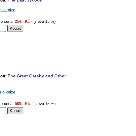
The Last Tycoon
ott:
e o knize
e cena:
254,- Kč
- (sleva 15 %)
The Great Gatsby and Other
ott:
e o knize
e cena:
509,- Kč
- (sleva 15 %)