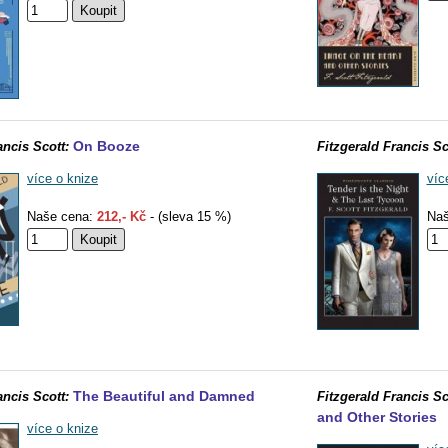
On Booze
ancis Scott:
Fitzgerald Francis Sc
více o knize
víc
Naše cena:
212,- Kč
- (sleva 15 %)
Naš
The Beautiful and Damned
ancis Scott:
Fitzgerald Francis Sc
and Other Stories
více o knize