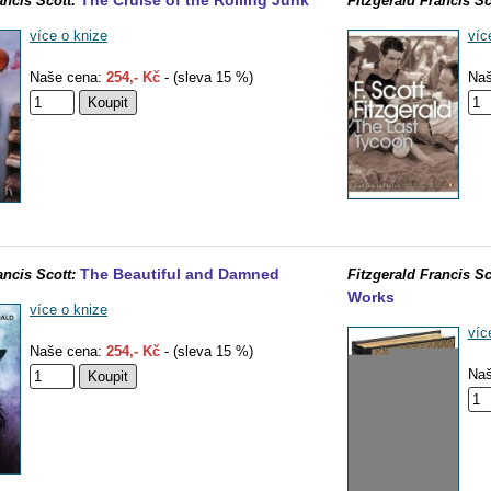
The Cruise of the Rolling Junk
ancis Scott:
Fitzgerald Francis Sc
více o knize
víc
Naše cena:
254,- Kč
- (sleva 15 %)
Naš
The Beautiful and Damned
ancis Scott:
Fitzgerald Francis Sc
Works
více o knize
víc
Naše cena:
254,- Kč
- (sleva 15 %)
Naš