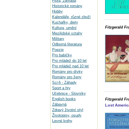
Flora, zahrada
Historické romány
Hobby
Kalendáře, různé zboží
Kuchařky, diety
Fitzgerald Fr
Kultura, umění
Mezilidské vztahy
Military
Odborná literatura
Poezie
Pro babičky
Pro mládež do 10 let
Pro mládež nad 10 let
Romány pro dívky
Romány pro ženy
Sci-fi - Záhady
Sport a hry
Učebnice - Slovníky
English books
Fitzgerald Fr
Zábavná
Lost Americ
Zdravý životní styl
Životopisy, osudy
Levné knihy