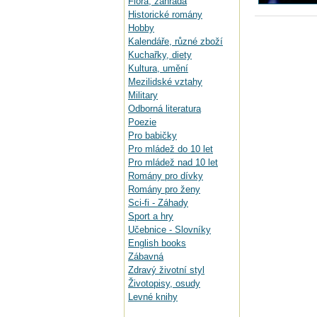
Flora, zahrada
Historické romány
Hobby
Kalendáře, různé zboží
Kuchařky, diety
Kultura, umění
Mezilidské vztahy
Military
Odborná literatura
Poezie
Pro babičky
Pro mládež do 10 let
Pro mládež nad 10 let
Romány pro dívky
Romány pro ženy
Sci-fi - Záhady
Sport a hry
Učebnice - Slovníky
English books
Zábavná
Zdravý životní styl
Životopisy, osudy
Levné knihy