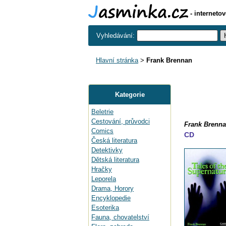
- interneto
Vyhledávání:
Hlavní stránka
>
Frank Brennan
Kategorie
Beletrie
Cestování, průvodci
Frank Brenna
Comics
CD
Česká literatura
Detektivky
Dětská literatura
Hračky
Leporela
Drama, Horory
Encyklopedie
Esoterika
Fauna, chovatelství