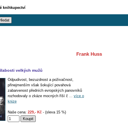
vé knihkupectví
Frank Huss
Slabosti velkých mužů
Odpudivost, bezuzdnost a poživačnost,
přinejmenším však šokující povahová
zabarvenost předních evropských panovníků
rozhodovaly o zkáze mocných říší č ...
více o
knize
Naše cena:
229,- Kč
- (sleva 15 %)