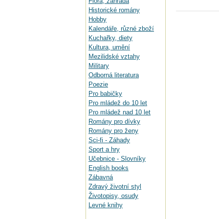
Flora, zahrada
Historické romány
Hobby
Kalendáře, různé zboží
Kuchařky, diety
Kultura, umění
Mezilidské vztahy
Military
Odborná literatura
Poezie
Pro babičky
Pro mládež do 10 let
Pro mládež nad 10 let
Romány pro dívky
Romány pro ženy
Sci-fi - Záhady
Sport a hry
Učebnice - Slovníky
English books
Zábavná
Zdravý životní styl
Životopisy, osudy
Levné knihy