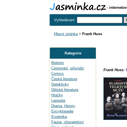
- interneto
Vyhledávání:
Hlavní stránka
>
Frank Huss
Kategorie
Beletrie
Cestování, průvodci
Frank Huss:
Comics
Česká literatura
Detektivky
Dětská literatura
Hračky
Leporela
Drama, Horory
Encyklopedie
Esoterika
Fauna, chovatelství