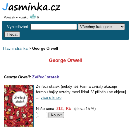
Položek v košíku
0
Vyhledávání:
Hlavní stránka
>
George Orwell
George Orwell
Zvířecí statek
George Orwell:
Zvířecí statek (někdy též Farma zvířat) ukazuje
formou bajky vztahy mezi lidmi. V příběhu se objevuj
...
více o knize
Naše cena:
212,- Kč
- (sleva 15 %)