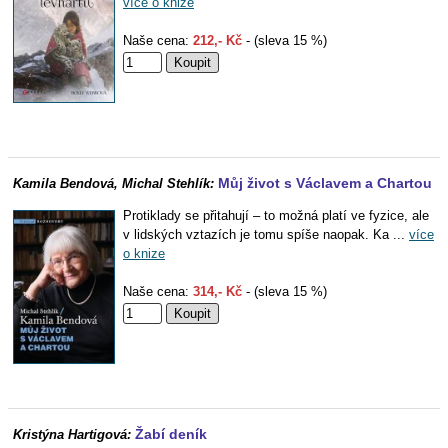
více o knize
Naše cena:
212,- Kč
- (sleva 15 %)
Můj život s Václavem a Chartou
Kamila Bendová, Michal Stehlík:
Protiklady se přitahují – to možná platí ve fyzice, ale
v lidských vztazích je tomu spíše naopak. Ka ...
více
o knize
Naše cena:
314,- Kč
- (sleva 15 %)
Žabí deník
Kristýna Hartigová: