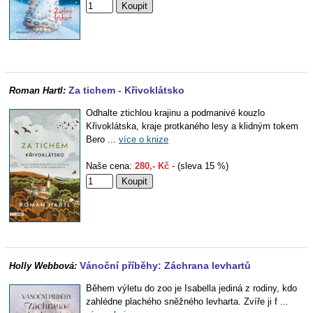
Za tichem - Křivoklátsko
Roman Hartl:
Odhalte ztichlou krajinu a podmanivé kouzlo
Křivoklátska, kraje protkaného lesy a klidným tokem
Bero ...
více o knize
Naše cena:
280,- Kč
- (sleva 15 %)
Vánoční příběhy: Záchrana levhartů
Holly Webbová:
Během výletu do zoo je Isabella jediná z rodiny, kdo
zahlédne plachého sněžného levharta. Zvíře ji f ...