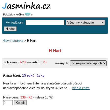
Položek v košíku
0
Vyhledávání:
Hlavní stránka
>
H Hart
H Hart
Zobrazeno
1-20
výsledků z
20
řazených:
15 roků lásky
Patrik Hartl:
Realita umí být neuvěřitelná a skutečné události působí
nepravděpodobně.Aleš by do svých 32 let ne ...
více o knize
Naše cena:
339,- Kč
- (sleva 15 %)