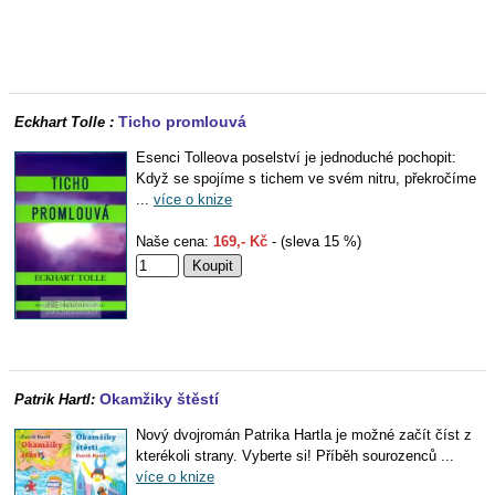
Ticho promlouvá
Eckhart Tolle :
Esenci Tolleova poselství je jednoduché pochopit:
Když se spojíme s tichem ve svém nitru, překročíme
...
více o knize
Naše cena:
169,- Kč
- (sleva 15 %)
Okamžiky štěstí
Patrik Hartl:
Nový dvojromán Patrika Hartla je možné začít číst z
kterékoli strany. Vyberte si! Příběh sourozenců ...
více o knize