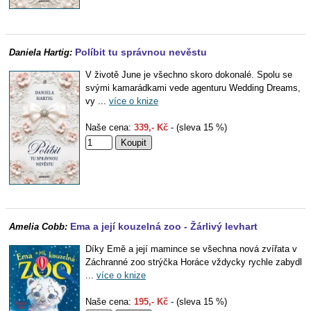
Políbit tu správnou nevěstu
Daniela Hartig:
V životě June je všechno skoro dokonalé. Spolu se
svými kamarádkami vede agenturu Wedding Dreams,
vy ...
více o knize
Naše cena:
339,- Kč
- (sleva 15 %)
Ema a její kouzelná zoo - Žárlivý levhart
Amelia Cobb:
Díky Emě a její mamince se všechna nová zvířata v
Záchranné zoo strýčka Horáce vždycky rychle zabydl
...
více o knize
Naše cena:
195,- Kč
- (sleva 15 %)