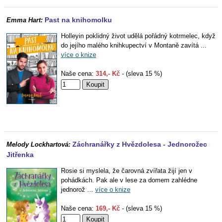
Past na knihomolku
Emma Hart:
Holleyin poklidný život udělá pořádný kotrmelec, když
do jejího malého knihkupectví v Montaně zavítá ...
více o knize
Naše cena:
314,- Kč
- (sleva 15 %)
Záchranářky z Hvězdolesa - Jednorožec
Melody Lockhartová:
Jitřenka
Rosie si myslela, že čarovná zvířata žijí jen v
pohádkách. Pak ale v lese za domem zahlédne
jednorož ...
více o knize
Naše cena:
169,- Kč
- (sleva 15 %)