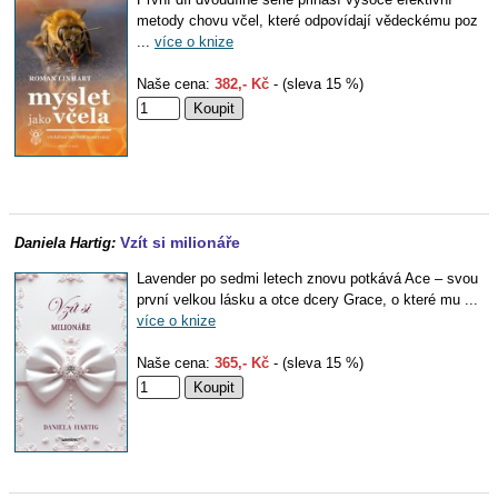
metody chovu včel, které odpovídají vědeckému poz
...
více o knize
Naše cena:
382,- Kč
- (sleva 15 %)
Vzít si milionáře
Daniela Hartig:
Lavender po sedmi letech znovu potkává Ace – svou
první velkou lásku a otce dcery Grace, o které mu ...
více o knize
Naše cena:
365,- Kč
- (sleva 15 %)