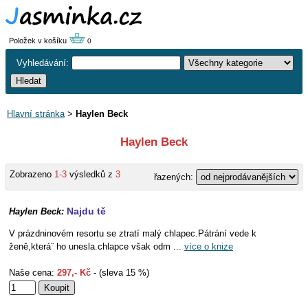
Položek v košíku
0
Vyhledávání:
Hlavní stránka
>
Haylen Beck
Haylen Beck
Zobrazeno
1-3
výsledků z
3
řazených:
Najdu tě
Haylen Beck:
V prázdninovém resortu se ztratí malý chlapec.Pátrání vede k
ženě,která¨ ho unesla.chlapce však odm ...
více o knize
Naše cena:
297,- Kč
- (sleva 15 %)