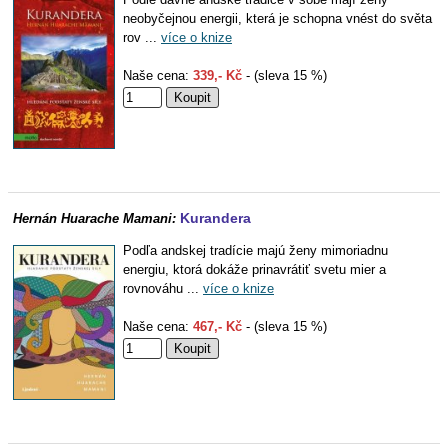
neobyčejnou energii, která je schopna vnést do světa
rov ...
více o knize
Naše cena:
339,- Kč
- (sleva 15 %)
Kurandera
Hernán Huarache Mamani:
Podľa andskej tradície majú ženy mimoriadnu
energiu, ktorá dokáže prinavrátiť svetu mier a
rovnováhu ...
více o knize
Naše cena:
467,- Kč
- (sleva 15 %)