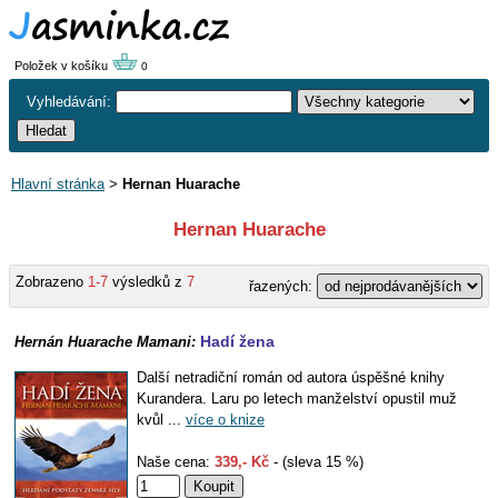
Položek v košíku
0
Vyhledávání:
Hlavní stránka
>
Hernan Huarache
Hernan Huarache
Zobrazeno
1-7
výsledků z
7
řazených:
Hadí žena
Hernán Huarache Mamani:
Další netradiční román od autora úspěšné knihy
Kurandera. Laru po letech manželství opustil muž
kvůl ...
více o knize
Naše cena:
339,- Kč
- (sleva 15 %)