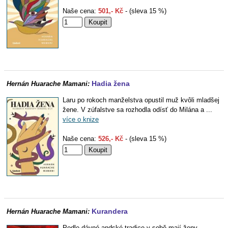
Naše cena:
501,- Kč
- (sleva 15 %)
Hadia žena
Hernán Huarache Mamani:
Laru po rokoch manželstva opustil muž kvôli mladšej
žene. V zúfalstve sa rozhodla odísť do Milána a ...
více o knize
Naše cena:
526,- Kč
- (sleva 15 %)
Kurandera
Hernán Huarache Mamani:
Podle dávné andské tradice v sobě mají ženy