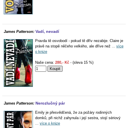
Vadí, nevadí
James Patterson:
Pravda tě osvobodí - pokud tě dřív nezabije. Claire je
právě na stopě něčeho velkého, ale dříve než ...
více
o knize
Naše cena:
280,- Kč
- (sleva 15 %)
Nerozlučný pár
James Patterson:
Emily je přesvědčená, že za požáry rodinných
domků, při nichž zahynula i její sestra, stojí sériový
...
více o knize