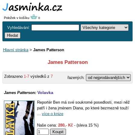
Položek v košíku
0
Vyhledávání:
Hlavní stránka
>
James Patterson
James Patterson
Zobrazeno
1-7
výsledků z
7
řazených:
Volavka
James Patterson:
Reportér Ben má své soukromé posedlosti, mezi něž
patří i žena jménem Diana, po které bezmezně touží
...
více o knize
Naše cena:
280,- Kč
- (sleva 15 %)