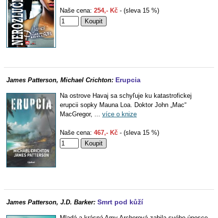
Naše cena:
254,- Kč
- (sleva 15 %)
Erupcia
James Patterson, Michael Crichton:
Na ostrove Havaj sa schyľuje ku katastrofickej
erupcii sopky Mauna Loa. Doktor John „Mac“
MacGregor, ...
více o knize
Naše cena:
467,- Kč
- (sleva 15 %)
Smrt pod kůží
James Patterson, J.D. Barker:
Mladá a krásná Amy Archerová zabila svého únosce