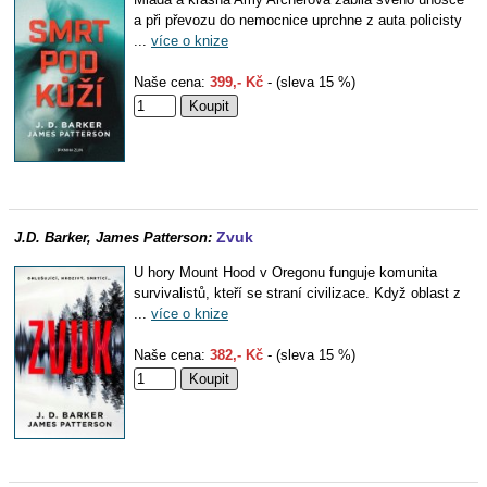
a při převozu do nemocnice uprchne z auta policisty
...
více o knize
Naše cena:
399,- Kč
- (sleva 15 %)
Zvuk
J.D. Barker, James Patterson:
U hory Mount Hood v Oregonu funguje komunita
survivalistů, kteří se straní civilizace. Když oblast z
...
více o knize
Naše cena:
382,- Kč
- (sleva 15 %)