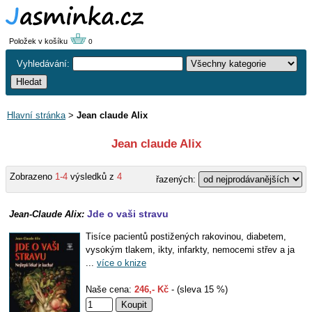
Položek v košíku
0
Vyhledávání:
Hlavní stránka
>
Jean claude Alix
Jean claude Alix
Zobrazeno
1-4
výsledků z
4
řazených:
Jde o vaši stravu
Jean-Claude Alix:
Tisíce pacientů postižených rakovinou, diabetem,
vysokým tlakem, ikty, infarkty, nemocemi střev a ja
...
více o knize
Naše cena:
246,- Kč
- (sleva 15 %)