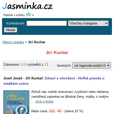
Položek v košíku
0
Vyhledávání:
Hlavní stránka
>
Jiri Kuchar
Jiri Kuchar
Zobrazeno
1-13
výsledků z
13
řazených:
Zdraví v ohrožení - Hořká pravda o
Josef Jonáš - Jiří Kuchař:
sladkém cukru
Ačkoli nás zažité stravovací zvyklosti nebo reklama,
zaměřená zejména na těhotné ženy, matky s malým
...
více o knize
Naše cena:
212,- Kč
- (sleva 15 %)