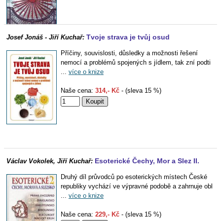
Tvoje strava je tvůj osud
Josef Jonáš - Jiří Kuchař:
Příčiny, souvislosti, důsledky a možnosti řešení
nemocí a problémů spojených s jídlem, tak zní podti
...
více o knize
Naše cena:
314,- Kč
- (sleva 15 %)
Esoterické Čechy, Mor a Slez II.
Václav Vokolek, Jiří Kuchař:
Druhý díl průvodců po esoterických místech České
republiky vychází ve výpravné podobě a zahrnuje obl
...
více o knize
Naše cena:
229,- Kč
- (sleva 15 %)