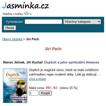
Položek v košíku
0
Vyhledávání:
Hlavní stránka
>
Jiri Pech
Jiri Pech
Úspěch a jeho spirituální dimenze
Marian Jelínek, Jiří Kuchař:
Úspěch je magické slovo, které se stalo zvláštním
zaklínadlem nejen moderní doby. Lidé jej obdivují ...
více o knize
Naše cena:
297,- Kč
- (sleva 15 %)