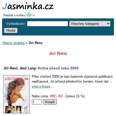
Položek v košíku
0
Vyhledávání:
Hlavní stránka
>
Jiri Renc
Jiri Renc
Kniha účesů roku 2000
Jiří Renč, Aleš Lang:
Přes vročení 2000 je tato barevná výpravná publikace
nadčasová. Je určena především ženám, které rád ...
více o knize
Naše cena:
297,- Kč
- (sleva 15 %)