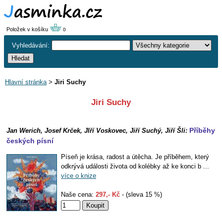
Položek v košíku
0
Vyhledávání:
Hlavní stránka
>
Jiri Suchy
Jiri Suchy
Příběhy
Jan Werich, Josef Krček, JIří Voskovec, Jiří Suchý, Jiří Šli:
českých písní
Píseň je krása, radost a útěcha. Je příběhem, který
odkrývá události života od kolébky až ke konci b ...
více o knize
Naše cena:
297,- Kč
- (sleva 15 %)