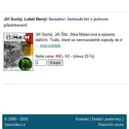
Semafor: šedesát let v jednom
Jiří Suchý, Lukáš Berný:
představení
Jiří Suchý, Jiří Šlitr, Jitka Molavcová a spousta
dalších. Tváře, které se nesmazatelně zapsaly do d
...
více o knize
Naše cena:
842,- Kč
- (sleva 15 %)
© 2000 - 2026
Kontakt
|
Dodací podmínky
|
Jasminka.cz