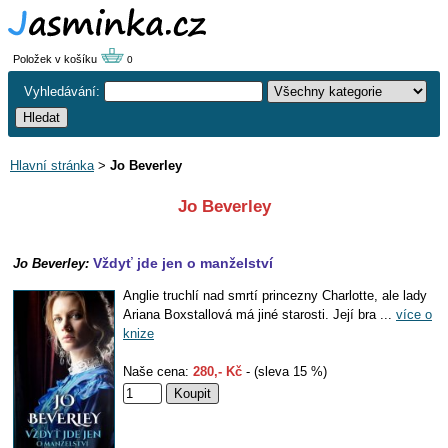
Položek v košíku
0
Vyhledávání:
Hlavní stránka
>
Jo Beverley
Jo Beverley
Vždyť jde jen o manželství
Jo Beverley:
Anglie truchlí nad smrtí princezny Charlotte, ale lady
Ariana Boxstallová má jiné starosti. Její bra ...
více o
knize
Naše cena:
280,- Kč
- (sleva 15 %)