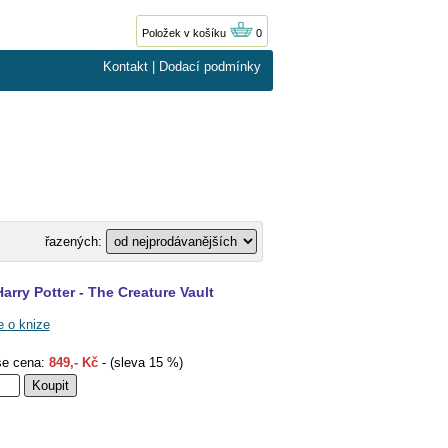
Položek v košíku
0
Kontakt
|
Dodací podmínky
řazených:
Harry Potter - The Creature Vault
e o knize
e cena:
849,- Kč
- (sleva 15 %)