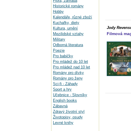
Flora, zahrada
Historické romány
Hobby
Kalendáře, různé zboží
Kuchařky, diety
Jody Revens
Kultura, umění
Filmová mag
Mezilidské vztahy
Military
Odborná literatura
Poezie
Pro babičky
Pro mládež do 10 let
Pro mládež nad 10 let
Romány pro dívky
Romány pro ženy
Sci-fi - Záhady
Sport a hry
Učebnice - Slovníky
English books
Zábavná
Zdravý životní styl
Životopisy, osudy
Levné knihy