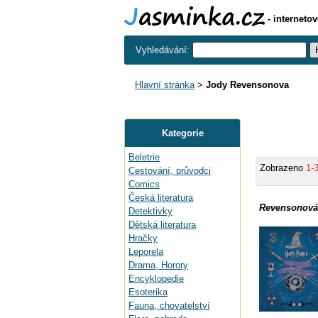
- interneto
Vyhledávání:
Hlavní stránka
>
Jody Revensonova
Kategorie
Beletrie
Zobrazeno
1-
Cestování, průvodci
Comics
Česká literatura
Revensonová
Detektivky
Dětská literatura
Hračky
Leporela
Drama, Horory
Encyklopedie
Esoterika
Fauna, chovatelství