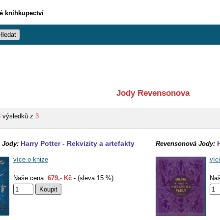
vé knihkupectví
Jody Revensonova
3
výsledků z
3
Harry Potter - Rekvizity a artefakty
 Jody:
Revensonová Jody:
více o knize
víc
Naše cena:
679,- Kč
- (sleva 15 %)
Naš