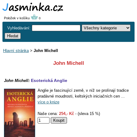
Položek v košíku
0
Vyhledávání:
Hlavní stránka
>
John Michell
John Michell
Esoterická Anglie
John Michell:
Anglie je fascinující země, v níž se prolínají tradice
pradávné moudrosti, keltských iniciačních cen ...
více o knize
Naše cena:
254,- Kč
- (sleva 15 %)