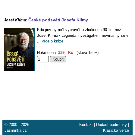
České podsvětí Josefa Klímy
Josef Klíma:
Kdo jiný by měl vyprávět o zločinech 90. let než
Josef Klíma? Legenda investigativní novinařiny se v
...
více o knize
Naše cena:
339,- Kč
- (sleva 15 %)
© 2000 - 2026
Kontakt
|
Dodací podmínky
|
Jasminka.cz